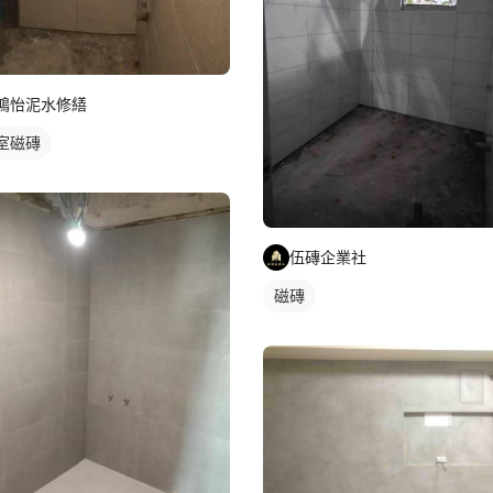
鴻怡泥水修繕
室磁磚
伍磚企業社
磁磚