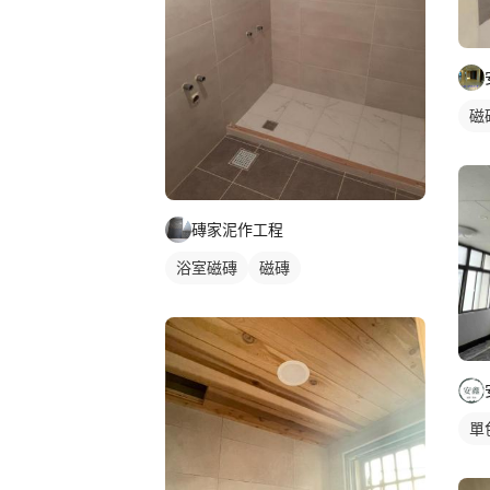
磁
磚家泥作工程
浴室磁磚
磁磚
單