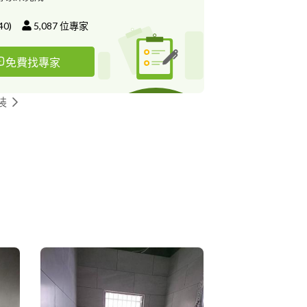
40
)
5,087
位專家
免費找專家
裝