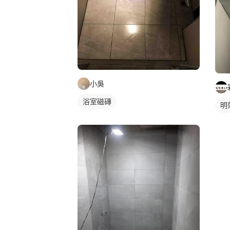
小吳
浴室磁磚
明