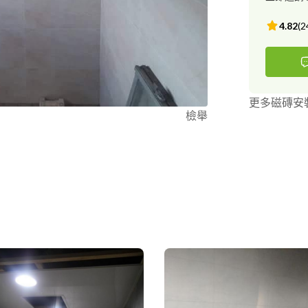
4.82
(
2
更多磁磚安
檢舉