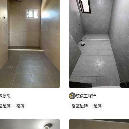
陳懷恩
統億工程行
室磁磚
磁磚
浴室磁磚
磁磚