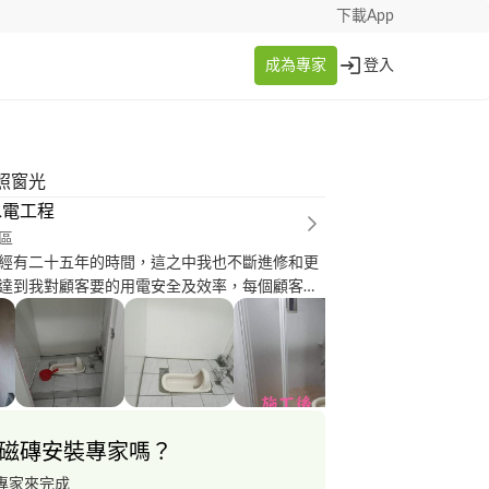
下載App
成為專家
登入
照窗光
水電工程
區
經有二十五年的時間，這之中我也不斷進修和更
達到我對顧客要的用電安全及效率，每個顧客將
的房子交到我手上時，我就肩負著用電安全及顧
責任，我做事絕不馬虎及絕不得過且過的心態，
積極找和我有相同理念和專業的廠商配合，讓客
作、裝潢等等....的時間和麻煩 目前配合的有泥
漆、木質地板、塑膠地板
磁磚安裝專家嗎？
專家來完成