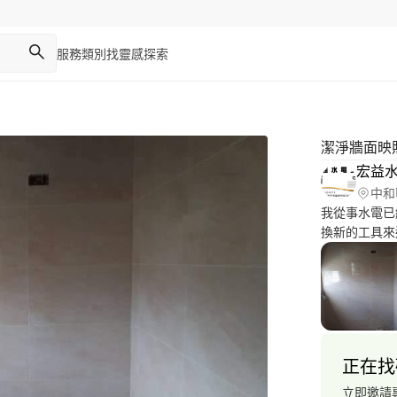
服務類別
找靈感
探索
潔淨牆面映
宏益
中和
我從事水電已
換新的工具來
辛苦打拼買來
客住的舒適的
我另外也一直
戶能節省掉找泥
作、木工、油
正在找
立即邀請