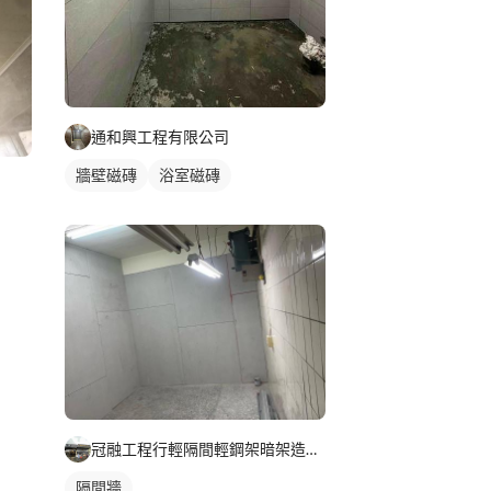
通和興工程有限公司
牆壁磁磚
浴室磁磚
冠融工程行輕隔間輕鋼架暗架造型天花
隔間牆