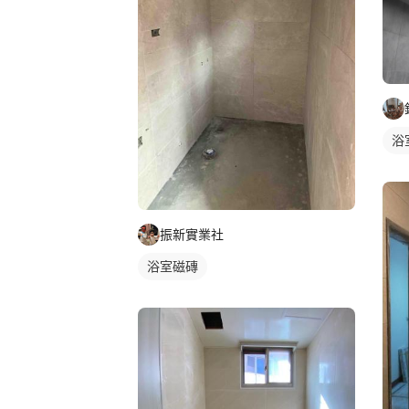
浴
振新實業社
浴室磁磚