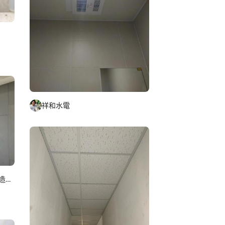
祥和水電
冠融工程行輕隔間輕鋼架暗架造型天花