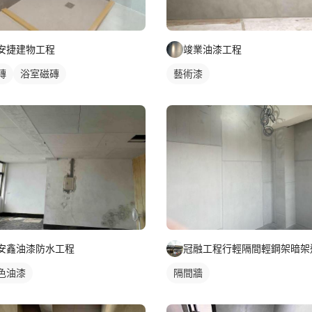
安捷建物工程
竣業油漆工程
磚
浴室磁磚
藝術漆
安鑫油漆防水工程
色油漆
隔間牆