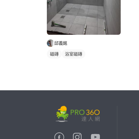
邱義銘
磁磚
浴室磁磚
繼續完成
找專家(0)
買服務(0)