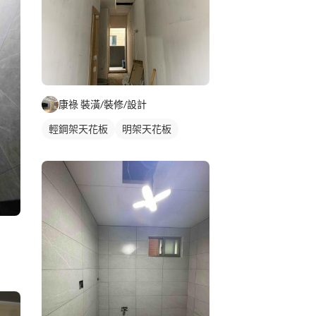
康祿 裝潢/裝修/設計
輕鋼架天花板
明架天花板