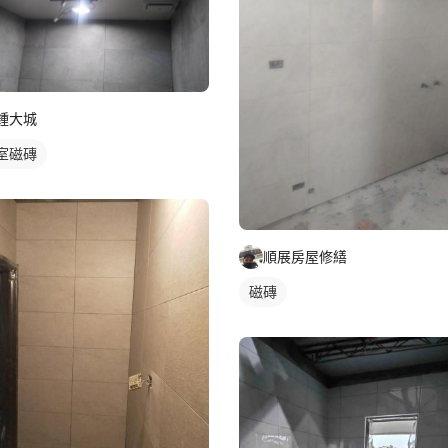
鍾大城
室磁磚
順展房屋修繕
磁磚