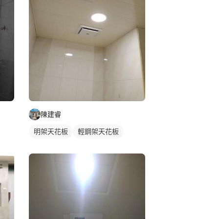
陳建睿
明架天花板
輕鋼架天花板