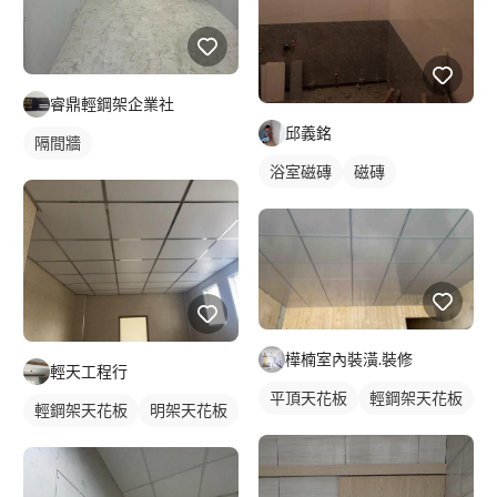
睿鼎輕鋼架企業社
邱義銘
隔間牆
浴室磁磚
磁磚
樺楠室內裝潢.裝修
輕天工程行
平頂天花板
輕鋼架天花板
輕鋼架天花板
明架天花板