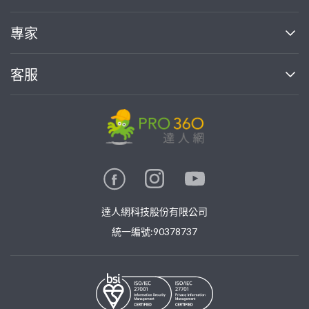
媒體報導
買服務
專家
部落格
如何使用PRO360
加入我們
案件中心
客服
熱門服務
投資人關係
成為專家
所有服務
客服中心
合作提案
如何接案
價格行情
使用條款
聯絡我們
專家指南
專家目錄
信任與保障
推廣服務
在地專家推薦
隱私權政策
卓越專家
達人網科技股份有限公司
關鍵字搜尋
公告
特約專家
統一編號:90378737
專業知識
勞健保專區
問專家
新手攻略