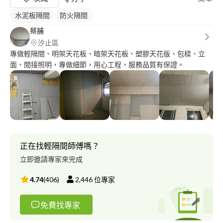
水泥板隔間
防火隔間
蔡脯
汐止區
專做輕隔間、明架天花板、暗架天花板、塑膠天花版、包樑、立
面、間接照明，專做細節，用心工程，服務品質有保證。
正在找輕隔間師傅嗎？
立即邀請專家來完成
4.74
(
406
)
2,446
位專家
免費找專家