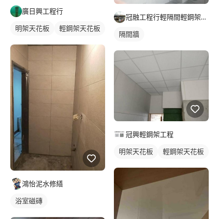
廣日興工程行
冠融工程行輕隔間輕鋼架暗架造型天花
明架天花板
輕鋼架天花板
隔間牆
冠興輕鋼架工程
明架天花板
輕鋼架天花板
鴻怡泥水修繕
浴室磁磚