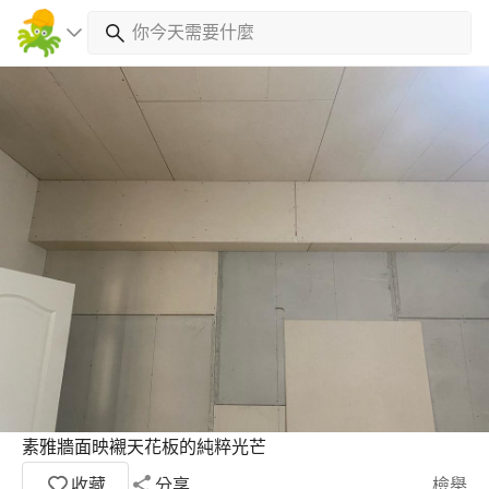
素雅牆面映襯天花板的純粹光芒
收藏
分享
檢舉