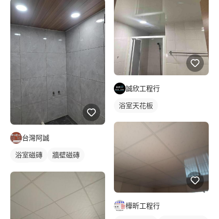
誠欣工程行
浴室天花板
台灣阿誠
浴室磁磚
牆壁磁磚
磁磚
樺昕工程行