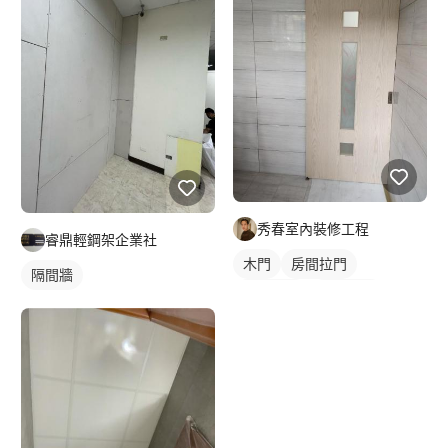
秀春室內裝修工程
睿鼎輕鋼架企業社
木門
房間拉門
隔間牆
櫥櫃木門
房間木門