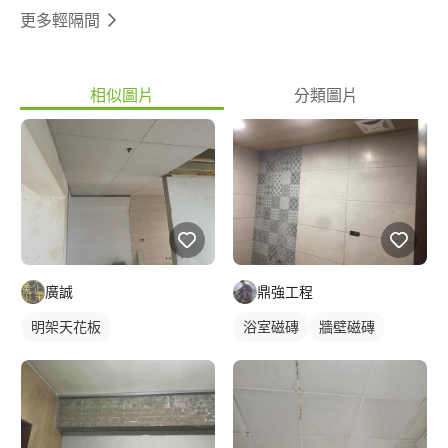
更多輕隔間
相似圖片
分類圖片
廣誠
鼎強工程
明架天花板
浴室磁磚
牆壁磁磚