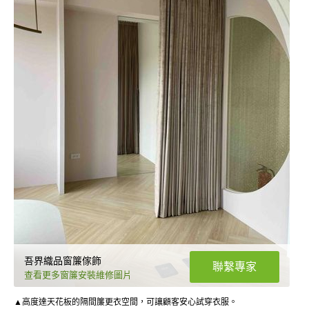
吾界織品窗簾傢飾
聯繫專家
查看更多窗簾安裝維修圖片
▲高度達天花板的隔間簾更衣空間，可讓顧客安心試穿衣服。