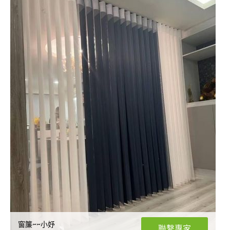
窗簾~~小妤
聯繫專家