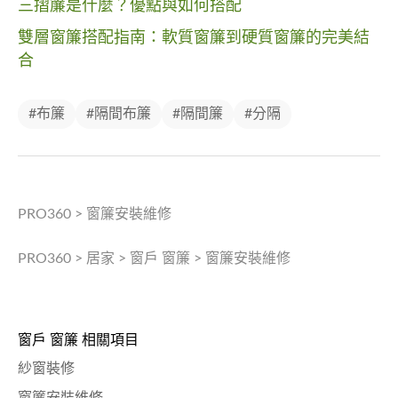
三摺簾是什麼？優點與如何搭配
雙層窗簾搭配指南：軟質窗簾到硬質窗簾的完美結
合
#布簾
#隔間布簾
#隔間簾
#分隔
PRO360
>
窗簾安裝維修
PRO360
>
居家
>
窗戶 窗簾
>
窗簾安裝維修
窗戶 窗簾 相關項目
紗窗裝修
窗簾安裝維修