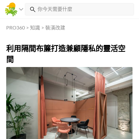
PRO360
>
知識
>
裝潢改建
利用隔間布簾打造兼顧隱私的靈活空
間