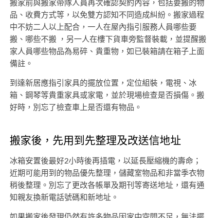
搬家前與搬家帶隊人員再次確認契約內容，包括要搬的物
品、收費方式等，以免雙方認知不同造成糾紛。搬家過程
中不妨二人以上配合，一人在屋內指引服務人員哪些要
搬、哪些不搬 ，另一人在樓下貨車旁監督裝載，並提醒搬
家人員哪些物品為易碎、貴重物，如已裝箱請在箱子上面
備註。
到達新居應指引家具的擺放位置，定位組裝，電視、冰
箱、鋼琴等貴重家具或家電，並於現場檢查是否損傷。搬
好時，別忘了檢查車上是否還有物品。
搬家後，先用到先整理及改送信地址
冰箱安置後最好2小時後再插電，以延長壓縮機的壽命；
近期可能用到的物品優先整理，儲藏室物品和非當季衣物
稍後整理。別忘了更改各帳單及期刊等寄送地址，還有通
知親友換新電話號碼和新地址。
如果搬家後發現仍然有許多物品因家中空間不足，無法擺