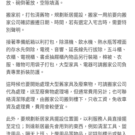
放、碗倒著放，空隙填滿。
搬家前，打包清舊物，規劃新居擺設，搬家一周前要向搬
家公司確認搬遷日期、時間，若有選定入宅吉時，需要特
別聲明。
接著準備紙箱以利打包，除濕機、飲水機、熱水瓶等裡面
的存水先倒除，電視、音響、延長線先行拔除，五斗櫃、
衣櫃、電視櫃、書桌抽屜櫃內物品另行裝箱，棉被、衣
服、雜物可用袋子打包，大型家具、電器可請搬家公司負
責專業拆裝防護。
這時候也要開始處理大型舊家具及廢棄物，可請搬家公司
代為處理，送至廢棄物處理場，但通常費用另計；也可聯
絡清潔隊處理，由搬家公司搬到樓下，只收工資，免收車
資及處理費，費用會較便宜。
此外，要規劃新居家具擺設位置圖，以利服務人員直接擺
至定位；到達新居最先會用到的東西，例如清潔工具、盥
洗用品、隔天上班、上學用品等物品，可特別標示或裝入