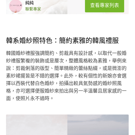
純純
查看專家列表
聯繫專家
韓系婚紗照特色：簡約素雅的韓風禮服
韓國婚紗禮服強調簡約、剪裁具有設計感，以取代一般婚
紗禮服繁複的裝飾或是層次，整體風格較為素雅，舉例來
說：剪裁俐落的版型、簡單精緻的蕾絲點綴，或是微澎的
素紗裙擺皆是不錯的選擇。此外，較有個性的新娘亦會選
擇以西裝代替白色婚紗，拍攝出較具氣勢感的婚紗照風
格，亦可選擇便服婚紗來拍出與另一半溫馨且居家感的一
面，使照片永不過時。