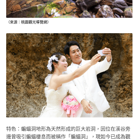
（來源：桃園觀光導覽網）
特色：蝙蝠洞地形為天然形成的巨大岩洞，因位在溪谷旁
邊曾吸引蝙蝠棲息而被稱作「蝙蝠洞」，現如今已成為觀