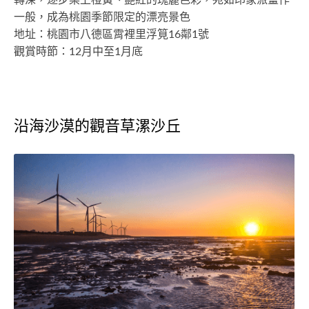
一般，成為桃園季節限定的漂亮景色
地址：桃園市八德區霄裡里浮筧16鄰1號
觀賞時節：12月中至1月底
沿海沙漠的觀音草漯沙丘