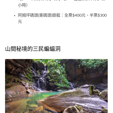
小時）
阿姆坪碼頭(東碼頭)遊艇：全票$400元、半票$300
元
山間秘境的三民蝙蝠洞