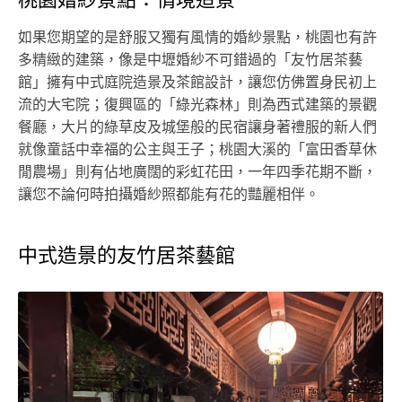
如果您期望的是舒服又獨有風情的婚紗景點，桃園也有許
多精緻的建築，像是中壢婚紗不可錯過的「友竹居茶藝
館」擁有中式庭院造景及茶館設計，讓您仿佛置身民初上
流的大宅院；復興區的「綠光森林」則為西式建築的景觀
餐廳，大片的綠草皮及城堡般的民宿讓身著禮服的新人們
就像童話中幸福的公主與王子；桃園大溪的「富田香草休
閒農場」則有佔地廣闊的彩虹花田，一年四季花期不斷，
讓您不論何時拍攝婚紗照都能有花的豔麗相伴。
中式造景的友竹居茶藝館