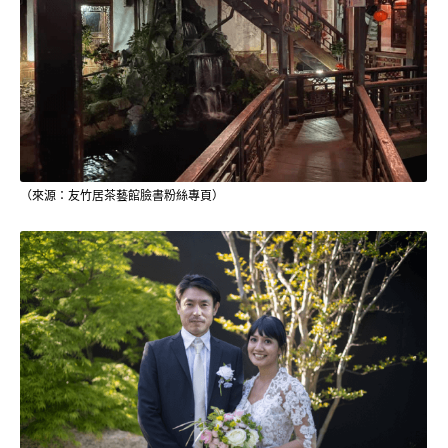
（來源：友竹居茶藝館臉書粉絲專頁）