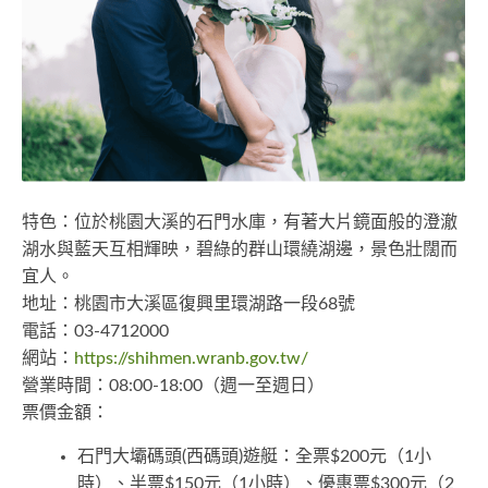
特色：位於桃園大溪的石門水庫，有著大片鏡面般的澄澈
湖水與藍天互相輝映，碧綠的群山環繞湖邊，景色壯闊而
宜人。
地址：桃園市大溪區復興里環湖路一段68號
電話：03-4712000
網站：
https://shihmen.wranb.gov.tw/
營業時間：08:00-18:00（週一至週日）
票價金額：
​​石門大壩碼頭(西碼頭)遊艇：全票$200元（1小
時）、半票$150元（1小時）、優惠票$300元（2