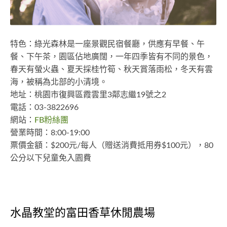
特色：綠光森林是一座景觀民宿餐廳，供應有早餐、午
餐、下午茶，園區佔地廣闊，一年四季皆有不同的景色，
春天有螢火蟲、夏天採桂竹筍、秋天賞落雨松，冬天有雲
海，被稱為北部的小清境。
地址：桃園市復興區霞雲里3鄰志繼19號之2
電話：03-3822696
網站：
FB粉絲團
營業時間：8:00-19:00
票價金額：$200元/每人（贈送消費抵用券$100元），80
公分以下兒童免入園費
水晶教堂的富田香草休閒農場