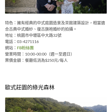
特色：擁有經典的中式庭園造景及茶館建築設計，相當適
合古典中式婚紗、復古旗袍婚紗的拍攝。
地址：桃園市中壢區中大路32號
電話：03-4271116
網站：
FB粉絲團
營業時間：10:00-00:00（週一至週日）
票價金額：餐廳低消為$250元/每人
歐式莊園的綠光森林