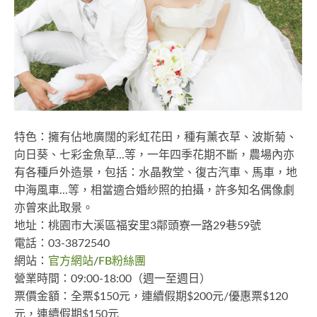
特色：擁有佔地廣闊的彩虹花田，種有薰衣草、波斯菊、
向日葵、七彩金魚草...等，一年四季花期不斷，農場內亦
有各種戶外造景，包括：水晶教堂、復古汽車、馬車，地
中海風車...等，相當適合婚紗照的拍攝，許多知名偶像劇
亦曾來此取景。
地址：桃園市大溪區福安里3鄰頭寮一路29巷59號
電話：03-3872540
網站：
官方網站
/
FB粉絲團
營業時間：09:00-18:00（週一至週日）
票價金額：全票$150元，連續假期$200元/優惠票$120
元，連續假期$150元