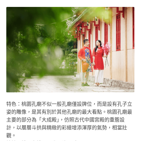
特色：桃園孔廟不似一般孔廟僅設牌位，而是設有孔子立
姿的雕像，是其有別於其他孔廟的最大看點。桃園孔廟最
主要的部分為「大成殿｣，仿照古代中國宮殿的重簷設
計，以層層斗拱與精緻的彩繪增添渾厚的氣勢，相當壯
觀。