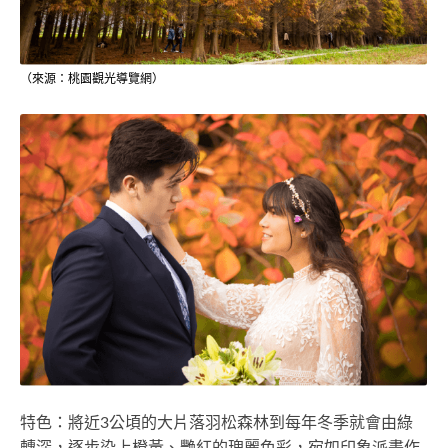
（來源：桃園觀光導覽網）
特色：將近3公頃的大片落羽松森林到每年冬季就會由綠
轉深，逐步染上橙黃、艷紅的瑰麗色彩，宛如印象派畫作