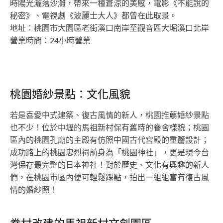
時陽光灑落沙灘，帶來一種蒼涼的美感，電影《不能說的
秘密》、電視劇《波麗士大人》都曾在此取景。
地址：桃園市大園區老街溪口南岸至觀音區大堀溪口北岸
營業時間：24小時營業
桃園婚紗景點：文化風貌
若是喜愛中式建築、復古風情的新人，桃園推薦婚紗景點
也不少！位於中壢的馬祖新村保有舊時的眷舍樣貌；桃園
區內的桃園孔廟的主殿有仿照中國古代宮殿的重簷設計；
成功路上的桃園忠烈祠前身為「桃園神社」，更是現今台
灣保存最完整的日本神社！對於歷史、文化有興趣的新人
們，在桃園市區內便可輕鬆踩點，拍出一組組富有復古風
情的婚紗照！