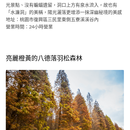
光景點、沒有蝙蝠遺留，洞口上方有泉水流入，故也有
「水濂洞」的美稱，陽光灑落更增添一抹深幽秘境的美感
地址：桃園市復興區三民里東側五寮溪溪谷內
營業時間：24小時營業
亮麗橙黃的八德落羽松森林