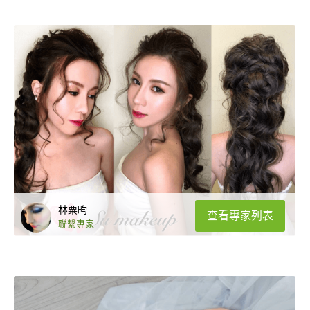
林粟畇
查看專家列表
聯繫專家