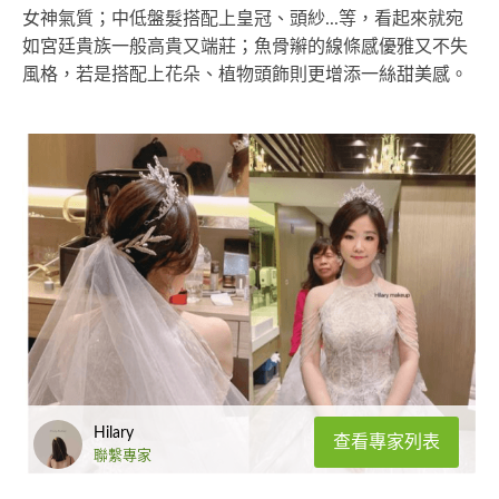
女神氣質；中低盤髮搭配上皇冠、頭紗...等，看起來就宛
如宮廷貴族一般高貴又端莊；魚骨辮的線條感優雅又不失
風格，若是搭配上花朵、植物頭飾則更增添一絲甜美感。
Hilary
查看專家列表
聯繫專家