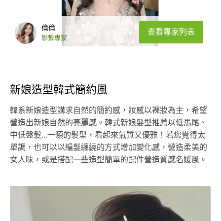
倫倫
查看專家列表
聯繫專家
新娘造型韓式簡約風
韓系新娘造型講求自然的簡約感，妝感以裸妝為主，希望
營造出新娘自然的亮麗感。韓式新娘髮型推薦以低馬尾、
中低盤髮...一類的髮型，看起來氣質又優雅！若您覺得太
單調，也可以以編髮纏繞的方式增加變化感，營造柔美的
女人味，或是搭配一些造型簡單的配件營造質感名媛風。