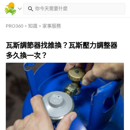
PRO360
>
知識
>
家事服務
瓦斯調節器找誰換？瓦斯壓力調整器
多久換一次？