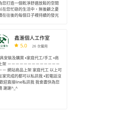
為您打造一個乾淨舒適放鬆的空間
以在您忙碌的生活中，無後顧之憂
續在往後的每個日子裡持續的發光
熱 而我們團隊的合作夥伴可以為您
供的到府服務的項目為： 居家清潔/
租清潔/入住清潔/大掃除/辦公室清
鑫滙個人工作室
 收納整理 搬家打包上架/全室收納/
5.0
品定位/斷捨離
26 次僱用
燈具安裝及購買 ▪️家庭代工/手工 ▪️商
上架 －－－－－－－－－－－－－
－－ 網站商品上架 家庭代工 以上可
在家完成的都可以私訊我 ▪️若電話沒
 歡迎直接line私訊我 我會盡快為您
 謝謝^_^