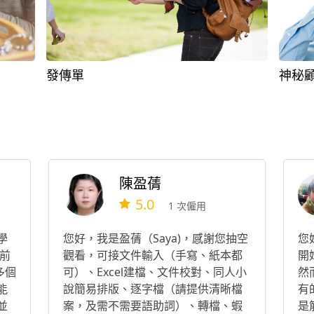
發傳單
神秘
陳盈蒨
5.0
1 次僱用
學
您好，我是盈蒨（Saya)，感謝您抽空
您
前
觀看，可接文件輸入（手寫、紙本都
開
多個
可）、Excel建檔、文件校對、同人小
然
能
說簡易排版、逐字檔（請提供清晰檔
有
並
案，及需不需要語助詞）、轉檔、蝦
是