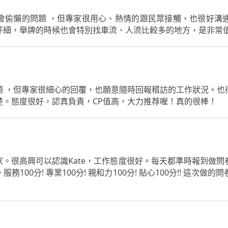
會偷懶的問題 ，但專家很用心、熱情的跟民眾接觸，也很好溝
仔細，舉牌的時候也會特別找車流、人流比較多的地方，是非常
題 ，但專家很細心的回覆，也願意隨時回報稽訪的工作狀況。也
楚。態度很好，認真負責，CP值高，大力推荐喔！真的很棒！
。很高興可以認識Kate，工作態度很好。每天都準時報到做
100分! 專業100分! 親和力100分! 貼心100分!! 這次