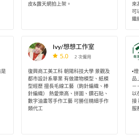
皮&露天網拍上架。
來
可
繼
發
提
退
Ivy/想想工作室
潔
5.0
物
2 次僱用
前是
復興商工美工科 朝陽科技大學 景觀及
▪️
都市設計系畢業 有做建物模型、紙模
品
型經歷 擅長毛線工藝（鉤針編織、棒
－
針編織） 熱愛樂高、拼圖、鑽石貼、
以
數字油畫等手作工藝 可勝任精細手作
接
類代工
服務