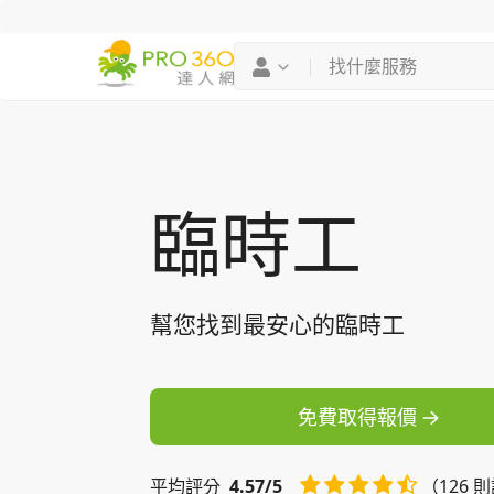
找專家
買服務
臨時工
幫您找到最安心的臨時工
免費取得報價
平均
評分
4.57/5
（126 