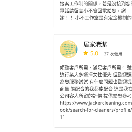
接案工作制的關係，若是沒接到您
電話請留言小不會回電給您，謝
謝！！ 小不工作室是有定金機制的
往好處想是保一個你我安心我們收
定金肯定要到場服務，您也不怕沒
服務，往壞處想沒辦法出爾反爾，
居家清潔
是只要提早提出討論，行程是可以
5.0
整的哦！！
37 次僱用
傾聽客戶所需，滿足客戶所需。 雖
這行業大多選擇女性優先 但歡迎選
為您服務試試 有什麼問題也歡迎提
商量 能配合的我都能配合 這是我
公司客人所留的評價 提供給您參考
https://www.jackercleaning.com
ook/search-for-cleaners/profile
11