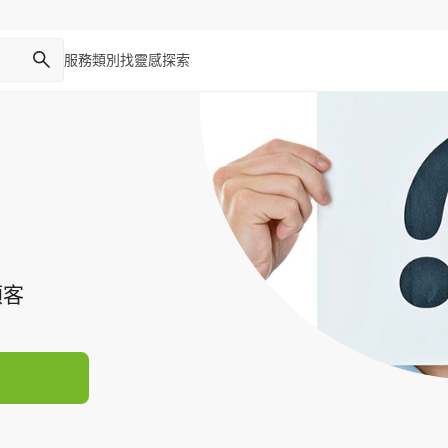
服務類別
找靈感
探索
顧客
）