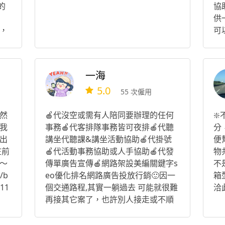
的
協
供
，
可
了
英
人
客
但
過
一海
調
未
5.0
我
55 次僱用
謝
然
🍎代沒空或需有人陪同要辦理的任何
❇
我
事務🍎代客排隊事務皆可夜排🍎代聽
分
出
講坐代聽課&講坐活動協助🍎代掛號
便
在前
🍎代活動事務協助或人手協助🍎代發
物
～
傳單廣告宣傳🍎網路架設美編關鍵字s
不
/b
eo優化排名網路廣告投放行銷🙂因一
箱
/11
個交通路程,其實一躺過去 可能就很難
洽
再接其它案了，也許別人接走或不順
路等， 因而希望時間是長一些至少2_
3小時， 或價格上能給予高一些,以抵