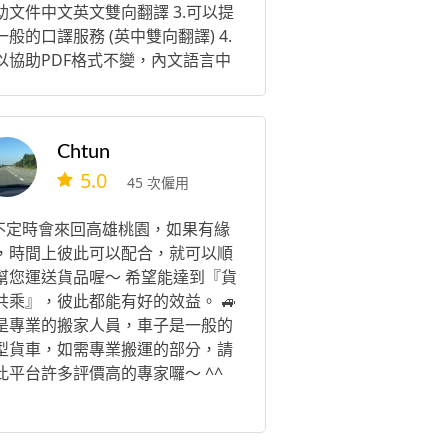
助文件中文英文雙向翻譯 3.可以提
一般的口譯服務 (英中雙向翻譯) 4.
以協助PDF格式不變，內文語言中
文轉換 我會盡可能即時回覆每一位
戶的問題，也會主動保持聯繫。不
因為我目前還有正職工作，若偶爾
Chtun
能第一時間回覆，還請多多包涵。
5.0
看到訊息後一定會儘快回覆您，謝
45 次僱用
您的體諒！
️不定時會來回高雄桃園，如果有緣
，時間上彼此可以配合，就可以順
幫您運送貨品喔～ 希望能達到『貨
共乘』，彼此都能有好的效益。 🚙
是專業的搬家人員，車子是一般的
型貨車，如需專業搬運的部分，請
此平台許多評價高的專家囉～ ^^