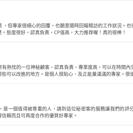
題 ，但專家很細心的回覆，也願意隨時回報稽訪的工作狀況。也
楚。態度很好，認真負責，CP值高，大力推荐喔！真的很棒！
常有熱忱的一位神秘顧客，認真負責，專業度高，可以在時間內
哪些可以改進的地方。是個人很貼心、及正能量滿滿的專家。很
，是一個值得被尊重的人，請到這位秘密客的服務讓我們的評
得信賴而且可再度合作的優質好專家。