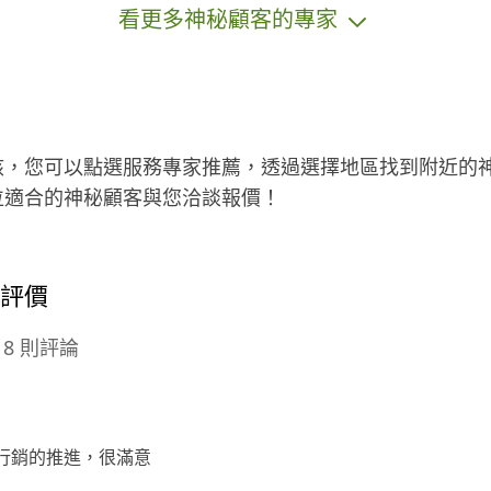
看更多神秘顧客的專家
付平台費路程交通人手體力心力等所
需成本.. 都是以現金交付, 也希望能長
期配合謝謝”🥳~
核，您可以點選服務專家推薦，透過選擇地區找到附近的
位適合的神秘顧客與您洽談報價！
的評價
8 則評論
行銷的推進，很滿意