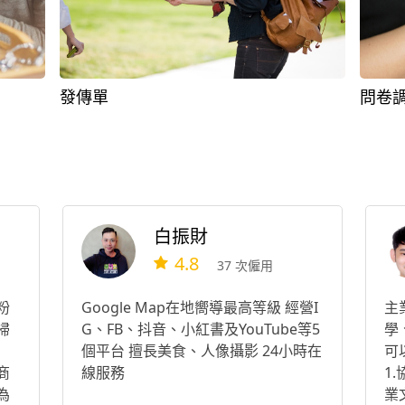
發傳單
問卷
白振財
4.8
37 次僱用
粉
Google Map在地嚮導最高等級 經營I
主
掃
G、FB、抖音、小紅書及YouTube等5
學
個平台 擅長美食、人像攝影 24小時在
可
商
線服務
1
為
業