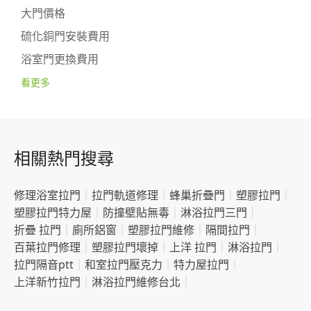
大門價格
硫化銅門安裝費用
浴室門更換費用
看更多
相關熱門搜尋
修理浴室拉門
｜
拉門軌道修理
｜
蜂巢折疊門
｜
塑膠拉門
｜
塑膠拉門特力屋
｜
防撞壁貼無毒
｜
淋浴拉門三門
｜
折疊 拉門
｜
廁所鋁窗
｜
塑膠拉門維修
｜
隔間拉門
｜
百葉拉門修理
｜
塑膠拉門壞掉
｜
上洋 拉門
｜
淋浴拉門
｜
拉門隔音ptt
｜
和室拉門壓克力
｜
特力屋拉門
｜
上洋新竹拉門
｜
淋浴拉門維修台北
｜