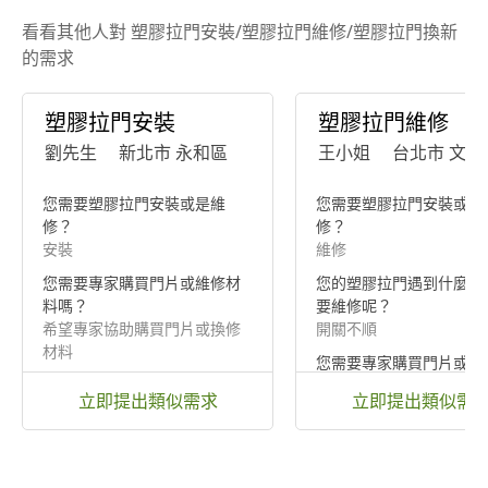
看看其他人對 塑膠拉門安裝/塑膠拉門維修/塑膠拉門換新
的需求
塑膠拉門安裝
塑膠拉門維修
劉先生
新北市 永和區
王小姐
台北市 文山
您需要塑膠拉門安裝或是維
您需要塑膠拉門安裝或是
修？
修？
安裝
維修
您需要專家購買門片或維修材
您的塑膠拉門遇到什麼問
料嗎？
要維修呢？
希望專家協助購買門片或換修
開關不順
材料
您需要專家購買門片或維
您需要專家提供清運服務嗎？
料嗎？
立即提出類似需求
立即提出類似需
不需要清運
希望專家協助購買門片或
材料