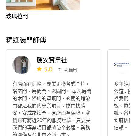
玻璃拉門
精選裝門師傅
勝安實業社
5.0
71 次僱用
有店面有保障，專業更換各式門片，
多年經驗
浴室門、房間門、玄關門。 舉凡房間
公道 , 
的木門、浴廁的塑鋼門、玄關的烤漆
找我們 !
門都是我們的專業項目。換門找勝
板、捲簾
安，安成來換門，有店面有保障。我
紙、各項
們已有將近20年的服務經驗，只要是
到府估價
我們的專業項目都將使命必達。業務
信賴。
範圍僅及台北市及新北市。