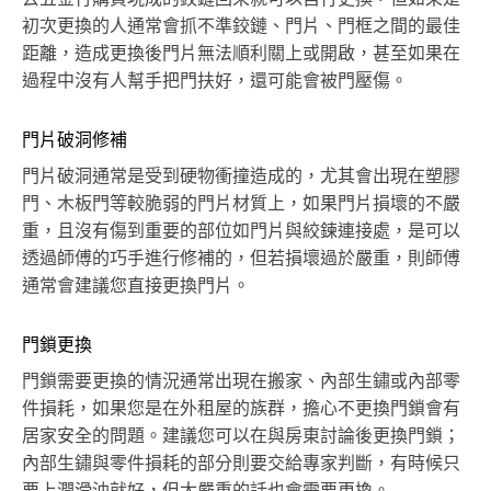
初次更換的人通常會抓不準鉸鏈、門片、門框之間的最佳
距離，造成更換後門片無法順利關上或開啟，甚至如果在
過程中沒有人幫手把門扶好，還可能會被門壓傷。
門片破洞修補
門片破洞通常是受到硬物衝撞造成的，尤其會出現在塑膠
門、木板門等較脆弱的門片材質上，如果門片損壞的不嚴
重，且沒有傷到重要的部位如門片與絞鍊連接處，是可以
透過師傅的巧手進行修補的，但若損壞過於嚴重，則師傅
通常會建議您直接更換門片。
門鎖更換
門鎖需要更換的情況通常出現在搬家、內部生鏽或內部零
件損耗，如果您是在外租屋的族群，擔心不更換門鎖會有
居家安全的問題。建議您可以在與房東討論後更換門鎖；
內部生鏽與零件損耗的部分則要交給專家判斷，有時候只
要上潤滑油就好，但太嚴重的話也會需要更換。