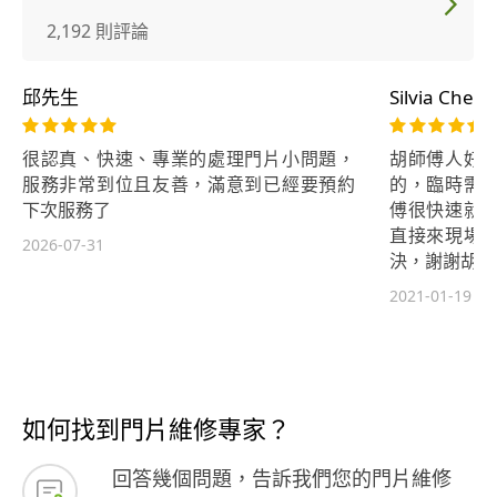
2,192 則評論
邱先生
Silvia Cheng
很認真、快速、專業的處理門片小問題，
胡師傅人好
服務非常到位且友善，滿意到已經要預約
的，臨時需
下次服務了
傅很快速就
直接來現場
2026-07-31
決，謝謝胡師
2021-01-19
如何找到門片維修專家？
回答幾個問題，告訴我們您的門片維修