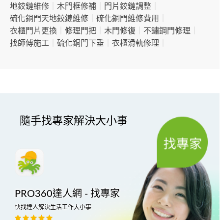
地鉸鏈維修
｜
木門框修補
｜
門片鉸鏈調整
｜
硫化銅門天地鉸鏈維修
｜
硫化銅門維修費用
｜
衣櫃門片更換
｜
修理門把
｜
木門修復
｜
不鏽鋼門修理
｜
找師傅施工
｜
硫化銅門下垂
｜
衣櫃滑軌修理
｜
隨手找專家解決大小事
PRO360達人網 - 找專家
快找達人解決生活工作大小事