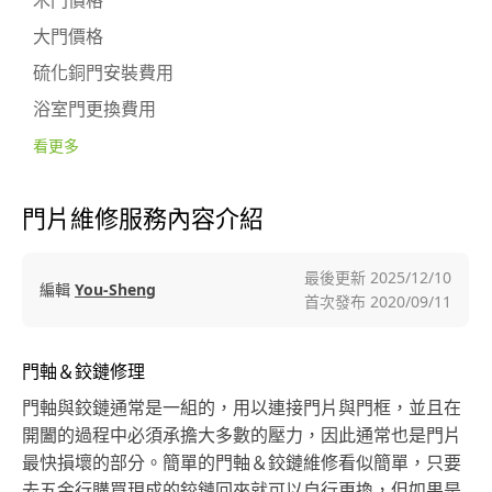
木門價格
大門價格
硫化銅門安裝費用
浴室門更換費用
看更多
門片維修服務內容介紹
最後更新
2025/12/10
編輯
You-Sheng
首次發布
2020/09/11
門軸＆鉸鏈修理
門軸與鉸鏈通常是一組的，用以連接門片與門框，並且在
開闔的過程中必須承擔大多數的壓力，因此通常也是門片
最快損壞的部分。簡單的門軸＆鉸鏈維修看似簡單，只要
去五金行購買現成的鉸鏈回來就可以自行更換，但如果是