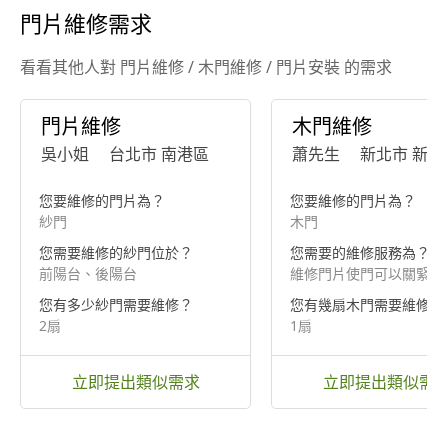
門片維修需求
看看其他人對 門片維修 / 木門維修 / 門片安裝 的需求
門片維修
木門維修
吳小姐
台北市 南港區
蕭先生
新北市 新店
您要維修的門片為？
您要維修的門片為？
紗門
木門
您需要維修的紗門位於？
您需要的維修服務為？
前陽台、後陽台
維修門片使門可以關緊
您有多少紗門需要維修？
您有幾扇木門需要維修？
2扇
1扇
立即提出類似需求
立即提出類似需