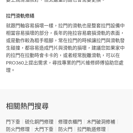
拉門滑軌修繕
就跟門軸容易損壞一樣，拉門的滑軌也是整套拉門設備中
相當容易損壞的部分，長年的拖拉容易磨損滑軌的表面，
或是動作較為粗手粗腳，常在拉門的時候讓拉門與滑軌發
生碰撞，都容易造成門片與滑軌的損壞，建議您如果家中
的拉門在拉動時會卡卡的，或者經常脫離滑軌，可以在
PRO360上提出需求，尋找專業的門片維修師傅協助您處
理。
相關熱門搜尋
門下垂
｜
硫化銅門修理
｜
修理衣櫃門
｜
木門破洞修補
｜
防火門修理
｜
大門下垂
｜
防火門
｜
拉門軌道修理
｜