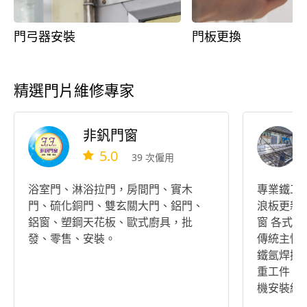
門弓器安裝
門板更換
精選門片維修專家
非釩門窗
5.0
39 次僱用
浴室門、淋浴拉門，房間門、實木
專業鐵工
門、硫化銅門、雙玄關大門、鋁門、
浪板更新 防
鋁窗、塑鋼天花板、歐式廚具，批
窗 各式扶
發、零售、安裝。
傳統主快速
鐵氬焊拋光鏡面 工業配
重工件 居家 各項一般水電 冷氣 洗衣
機安裝維