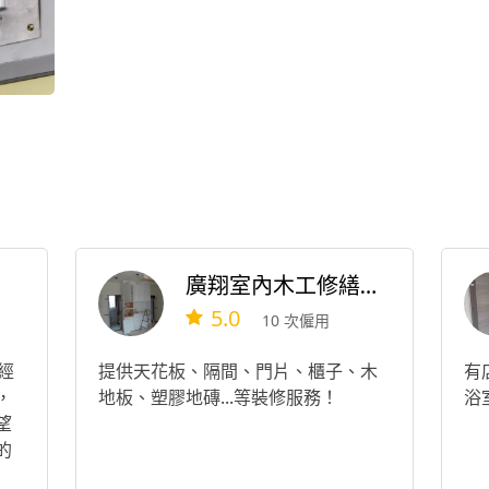
廣翔室內木工修繕裝潢
5.0
10 次僱用
經
提供天花板、隔間、門片、櫃子、木
有
，
地板、塑膠地磚...等裝修服務！
浴
望
的