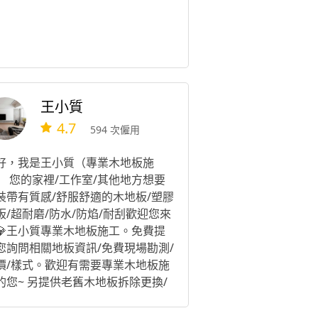
王小質
4.7
594 次僱用
好，我是王小質（專業木地板施
） 您的家裡/工作室/其他地方想要
裝帶有質感/舒服舒適的木地板/塑膠
板/超耐磨/防水/防焰/耐刮歡迎您來
💎王小質專業木地板施工。免費提
您詢問相關地板資訊/免費現場勘測/
價/樣式。歡迎有需要專業木地板施
的您~ 另提供老舊木地板拆除更換/
水更換/熱脹冷縮地板變形更換~歡
有需求的您找專業施作木地板的我