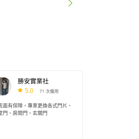
勝安實業社
5.0
71 次僱用
店面有保障，專業更換各式門片、
室門、房間門、玄關門