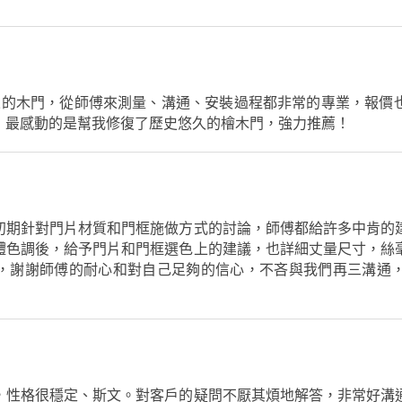
來的木門，從師傅來測量、溝通、安裝過程都非常的專業，報價
，最感動的是幫我修復了歷史悠久的檜木門，強力推薦！
初期針對門片材質和門框施做方式的討論，師傅都給許多中肯的
體色調後，給予門片和門框選色上的建議，也詳細丈量尺寸，絲
，謝謝師傅的耐心和對自己足夠的信心，不吝與我們再三溝通
，性格很穩定、斯文。對客戶的疑問不厭其煩地解答，非常好溝