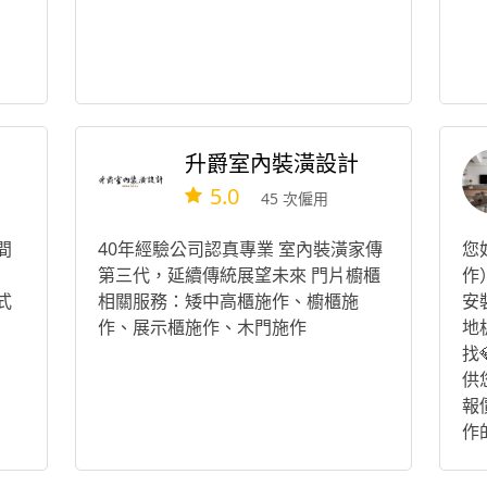
升爵室內裝潢設計
5.0
45 次僱用
間
40年經驗公司認真專業 室內裝潢家傳
您
第三代，延續傳統展望未來 門片櫥櫃
作
式
相關服務：矮中高櫃施作、櫥櫃施
安
作、展示櫃施作、木門施作
地
找
供
報
作
漏
迎