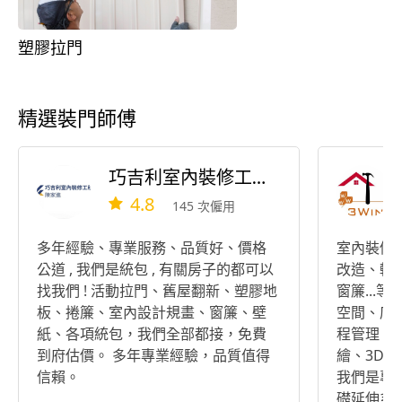
塑膠拉門
精選裝門師傅
巧吉利室內裝修工程行/陳家進
4.8
145 次僱用
多年經驗、專業服務、品質好、價格
室內裝修
公道 , 我們是統包 , 有關房子的都可以
改造、輕
找我們 ! 活動拉門、舊屋翻新、塑膠地
窗簾...
板、捲簾、室內設計規畫、窗簾、壁
空間、店
紙、各項統包，我們全部都接，免費
程管理、
到府估價。 多年專業經驗，品質值得
繪、3D繪圖
信賴。
我們是專
礎延伸系