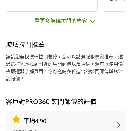
裝修經驗
與客戶對
直創新，
看更多玻璃拉門的專家
師、與工
合業主的
面。
玻璃拉門推薦
無論您要找玻璃拉門裝修，您可以點選服務專家推薦，透
過選擇地區找到附近的裝門師傅以及評價，還可以使用價
格篩選器了解費用。你可邀請多位適合的裝門師傅與您洽
談報價！
客戶對PRO360 裝門師傅的評價
平均4.90