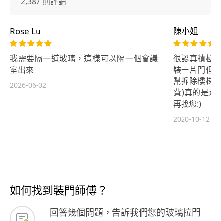
2,387 則評論
Rose Lu
陳小姐
我需要隔一道玻璃，這樣可以隔一個會議
很認真積極的
室出來
裝一片門但也
幫拆除樓梯口
2026-06-02
費)真的是超
再找您:)
2020-10-12
如何找到裝門師傅？
回答幾個問題，告訴我們您的玻璃拉門