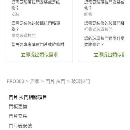
您需要玻璃拉門安裝或是維
您需要玻璃拉門安裝或是
修？
修？
安裝
維修
您需要裝修的玻璃拉門種類
您需要裝修的玻璃門種類
為？
折疊式玻璃拉門
單向玻璃拉門
您的玻璃拉門遇到什麼問
您需要專家購買門片或維修材
要維修呢？
料嗎？
門卡住
立即提出類似需求
立即提出類似需
希望專家協助購買門片或換修
PRO360
>
居家
>
門片 拉門
>
玻璃拉門
門片 拉門相關項目
門板更換
門片安裝
門弓器安裝