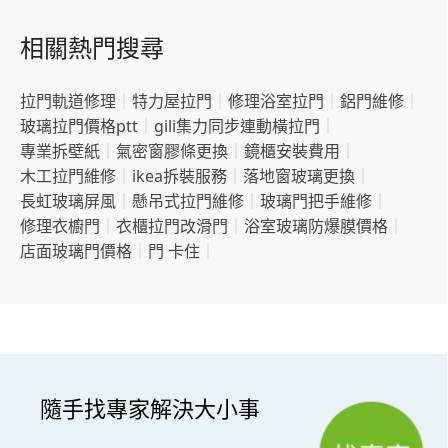
相關熱門搜尋
拉門軌道修理
｜
特力屋拉門
｜
修理浴室拉門
｜
鋁門維修
｜
玻璃拉門價格ptt
｜
gili集力同步連動橫拉門
｜
專業拆壁紙
｜
氣密窗膠條更換
｜
鏡櫃安裝費用
｜
木工拉門維修
｜
ikea拆裝服務
｜
落地窗玻璃更換
｜
長虹玻璃屏風
｜
懸吊式拉門維修
｜
玻璃門把手維修
｜
修理衣櫥門
｜
衣櫃拉門改滑門
｜
浴室玻璃防爆膜價格
｜
店面玻璃門價格
｜
門 卡住
｜
隨手找專家解決大小事