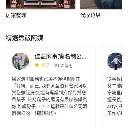
居家整理
代收垃圾
精選煮飯阿姨
佳益家事(實名制公司）
4.7
21 次僱用
居家清潔服務也已經不僅僅侷限在
從事餐飲
「打掃」而已, 我們甚至還有管家可以
葵牛排館、m
幫您煮飯洗衣,還有專業到府保母幫您
拿坡里窯
帶孩子! 維持房子的屋況有居家修繕幫
擅長義大
你 維護房子 ，。。這就是佳益公司環
arty小
環相扣的一條龍服務。
工作態度