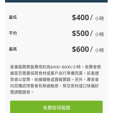
$400
/
最低
小時
$500
/
平均
小時
$600
/
最高
小時
家事服務煮飯費用約為$400~$600/小時，收費會根
據是否需要採買食材或客戶自行準備而異，前者通
常會以發票、收據報帳或實報實銷。另外，專家會
向您確認用餐者有無過敏原、禁忌食材或口味偏好
需調整膳食。
免費取得報價