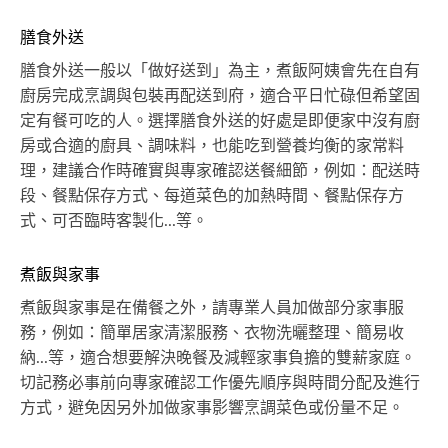
膳食外送
膳食外送一般以「做好送到」為主，煮飯阿姨會先在自有
廚房完成烹調與包裝再配送到府，適合平日忙碌但希望固
定有餐可吃的人。選擇膳食外送的好處是即便家中沒有廚
房或合適的廚具、調味料，也能吃到營養均衡的家常料
理，建議合作時確實與專家確認送餐細節，例如：配送時
段、餐點保存方式、每道菜色的加熱時間、餐點保存方
式、可否臨時客製化...等。
煮飯與家事
煮飯與家事是在備餐之外，請專業人員加做部分家事服
務，例如：簡單居家清潔服務、衣物洗曬整理、簡易收
納...等，適合想要解決晚餐及減輕家事負擔的雙薪家庭。
切記務必事前向專家確認工作優先順序與時間分配及進行
方式，避免因另外加做家事影響烹調菜色或份量不足。