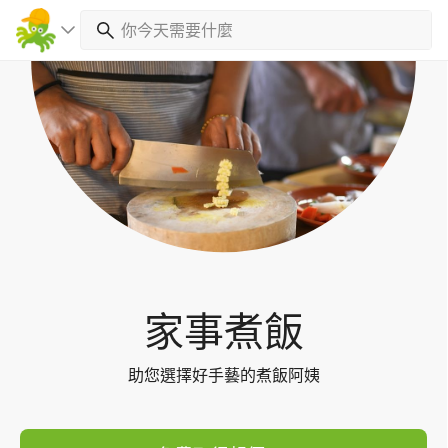
Toggl
navig
家事煮飯
助您選擇好手藝的煮飯阿姨