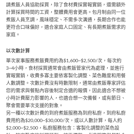
請煮飯人員協助採買，除了食材費採實報實銷，還需額外
計算採買時間的工資，整體費用會更高。包月制由同一位
煮飯人員烹調，風味穩定、不需多次溝通，長期合作也能
更符合口味偏好，適合家庭人口固定、有長期煮飯需求的
家庭。
以次數計算
單次家事服務煮飯費用約為$1,600~$2,500/次，每次約
3~4小時，食材採買通常會由煮飯管家代為處理，並進行
實報實銷，收費多寡主要依客製化調整、菜色難度和用餐
人數調整。次數計費沒有時數限制，通常由煮飯專家評估
您的需求與餐點內容後制定合適的報價，因此適合不想被
小時計費壓力影響的人，也適合想一次備餐，或有節日、
聚會需要單次支援的對象。
另一種以次數計費的到府煮飯服務為到府私廚，到府私廚
費用約為$20,000~$30,000/次，或以人數計算，每人約
$2,000~$2,500，私廚服務包含：客製化調整的菜色設