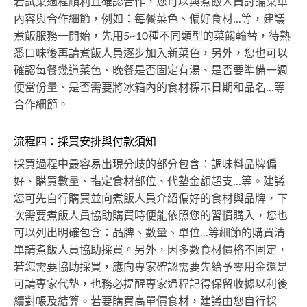
若試菜過程順利且確認合作，您可以與煮飯人員討論菜單
內容與合作細節，例如：每餐菜色、偏好食材...等，建議
煮飯服務一開始，先用5~10種不同類型的菜餚輪替，待熟
悉口味後再請煮飯人員逐步加入新菜色，另外，您也可以
確認每餐幾道菜色、晚餐是否固定有湯、是否要準備一週
便當份量、是否需要將冰箱內的食材標示日期和品名...等
合作細節。
流程四：採買安排與付款須知
採買過程中最容易出現分歧的部分包含：調味料品牌偏
好、購買數量、指定食材部位、代墊金額超支...等。建議
您可先自行購買並向煮飯人員介紹偏好的食材與品牌，下
次需要煮飯人員協助購買時便能依照您的習慣購入，您也
可以列出明確包含：品牌、數量、單位...等細節的購買清
單請煮飯人員協助採買。另外，因多數食材價格不固定，
若您需要協助採買，應向專家確認需要先給予零用金還是
可請專家代墊，也務必提醒專家過程記得保留收據以利後
續對帳及結算。若要購買高單價食材，建議由您自行採