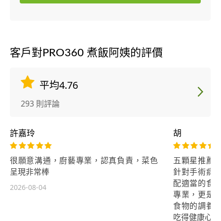
客戶對PRO360 煮飯阿姨的評價
平均4.76
293 則評論
許嘉玲
胡
很願意溝通，廚藝專業，認真負責，菜色
五顆星推薦
呈現非常棒
針對手術病
配適當的食
2026-08-04
專業，更是
食物的調養
吃得健康心更