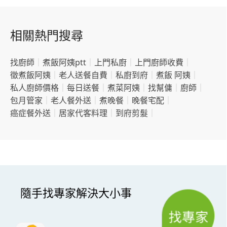
相關熱門搜尋
找廚師
｜
煮飯阿姨ptt
｜
上門私廚
｜
上門廚師收費
｜
徵煮飯阿姨
｜
老人送餐自費
｜
私廚到府
｜
煮飯 阿姨
｜
私人廚師價格
｜
每日送餐
｜
煮菜阿姨
｜
找幫傭
｜
廚師
｜
包月管家
｜
老人餐外送
｜
煮晚餐
｜
晚餐宅配
｜
癌症餐外送
｜
居家代客料理
｜
到府剪髮
｜
隨手找專家解決大小事