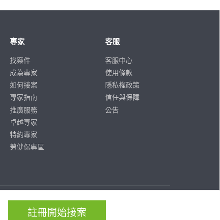
專家
客服
找案件
客服中心
成為專家
使用條款
如何接案
隱私權政策
專家指南
信任與保障
推廣服務
公告
卓越專家
特約專家
勞健保專區
ISO/IEC
ISO/IEC
27001
27701
註冊開始接案
CERTIFIED
CERTIFIED
IS 814197
IS 814197