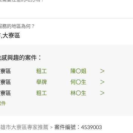
服務的地區為何？
,大寮區
也感興趣的案件：
大寮區
粗工
陳〇姐
＞
大寮區
舉牌
何〇生
＞
大寮區
粗工
林〇生
＞
案件
高雄市大寮區專家推薦
>
案件編號：4539003