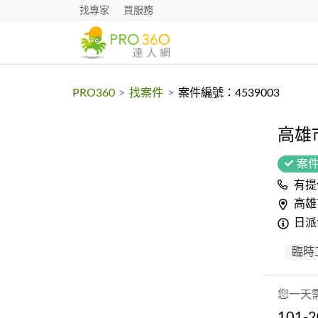
找專家
買服務
PRO360
>
找案件
>
案件編號：4539003
高雄
案
有提
高雄
日派
臨時
您一天
101-