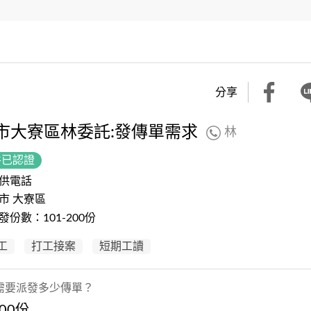
分享
市大寮區林委託:發傳單需求
林
件已認證
供電話
市 大寮區
發份數：101-200份
工
打工接案
短期工讀
需要派發多少傳單？
200份