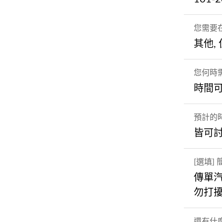
您需要
其他,
您何時
時間
預計的
皆可
[選填
傳單
勿打
還有什