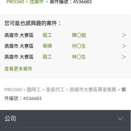
PRO360
>
找案件
>
案件編號：4536683
您可能也感興趣的案件：
高雄市 大寮區
粗工
陳〇姐
＞
高雄市 大寮區
舉牌
何〇生
＞
高雄市 大寮區
粗工
林〇生
＞
查看更多案件
PRO360
>
臨時工
>
家庭代工
>
高雄市大寮區專家推薦
>
案
件編號：4536683
公司