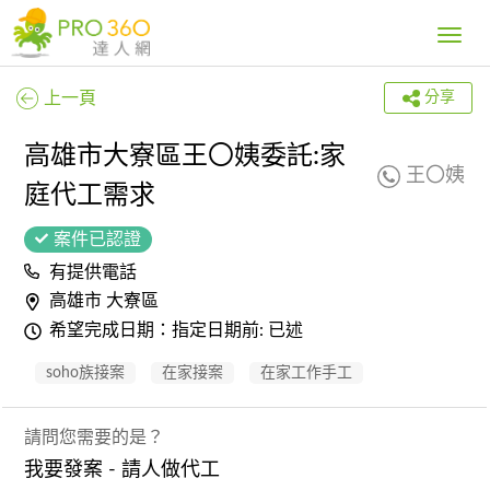
Toggle
navig
上一頁
分享
高雄市大寮區王〇姨委託:家
王〇姨
庭代工需求
案件已認證
有提供電話
高雄市 大寮區
希望完成日期：指定日期前: 已述
soho族接案
在家接案
在家工作手工
請問您需要的是？
我要發案 - 請人做代工