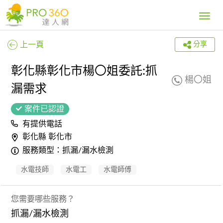
Toggle
navig
上一頁
分享
彰化縣彰化市楊〇姐委託:抓
楊〇姐
漏需求
案件已認證
有提供電話
彰化縣 彰化市
服務類型：抓漏/漏水檢測
水電技師
水電工
水電師傅
您需要哪些服務？
抓漏/漏水檢測