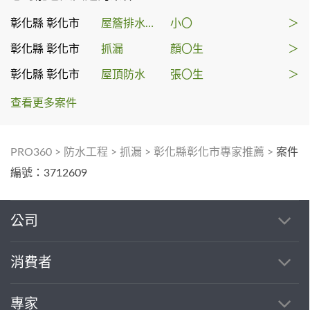
彰化縣 彰化市
屋簷排水槽施工
小〇
＞
彰化縣 彰化市
抓漏
顏〇生
＞
彰化縣 彰化市
屋頂防水
張〇生
＞
查看更多案件
PRO360
>
防水工程
>
抓漏
>
彰化縣彰化市專家推薦
>
案件
編號：3712609
公司
消費者
專家