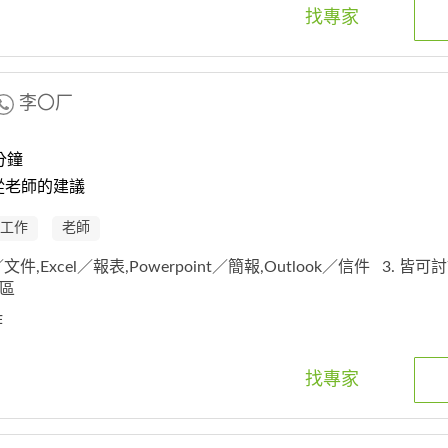
找專家
李〇厂
分鐘
從老師的建議
工作
老師
d／文件,Excel／報表,Powerpoint／簡報,Outlook／信件
3. 皆可
山區
作
找專家