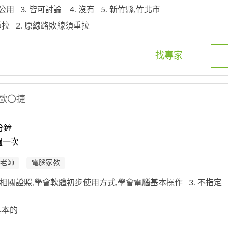
辦公用
3. 皆可討論
4. 沒有
5. 新竹縣,竹北市
線重拉
2. 原線路敗線須重拉
找專家
歐〇捷
分鐘
週一次
老師
電腦家教
考取相關證照,學會軟體初步使用方式,學會電腦基本操作
3. 不指定
些基本的