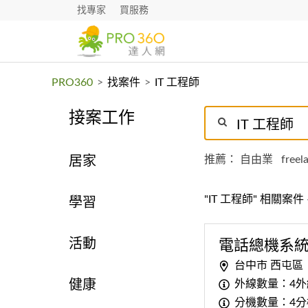
找專家
買服務
PRO360
>
找案件
>
IT 工程師
接案工作
推薦：
自由業
freel
居家
"IT 工程師" 相關案件
學習
活動
電話總機系
台中市 西屯區
外線數量：4外
健康
分機數量：4分