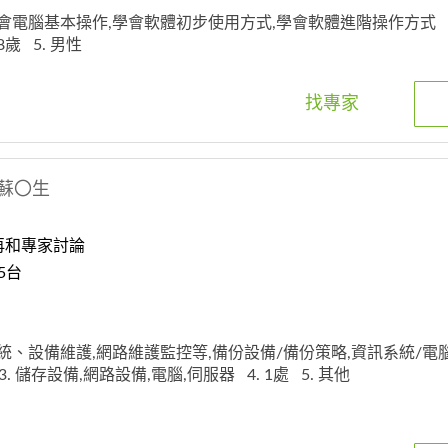
 學會電腦基本操作,學會軟體初步使用方式,學會軟體進階操作方式
-18歲
5. 男性
找專家
蘇〇生
再和專家討論
5台
 系統、設備維護,網路維護監控等,備份設備/備份策略,資訊系統/電
3. 儲存設備,網路設備,電腦,伺服器
4. 1處
5. 其他