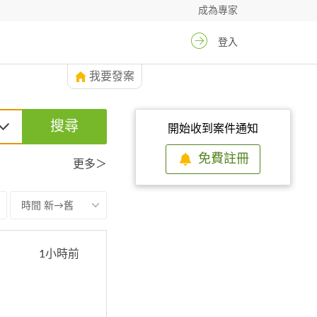
成為專家
登入
我要發案
搜尋
開始收到案件通知
免費註冊
更多＞
時間 新→舊
1小時前