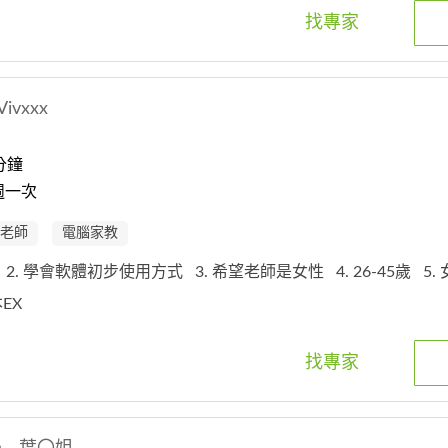
找專家
Vivxxx
分鐘
週一次
老師
電腦家教
理
2. 學會軟體初步使用方式
3. 希望老師是女性
4. 26-45歲
5.
本EX
找專家