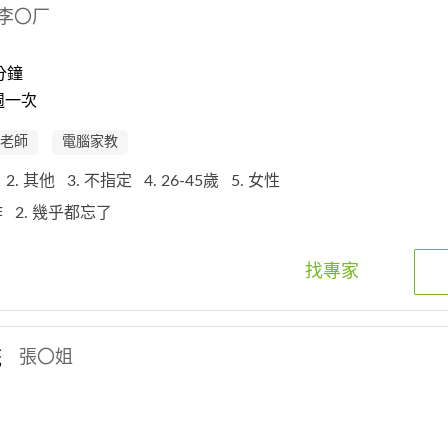
李〇厂
分鐘
週一次
老師
電腦家教
理
2. 其他
3. 不指定
4. 26-45歲
5. 女性
作
2. 幾乎都忘了
找專家
統
張〇姐