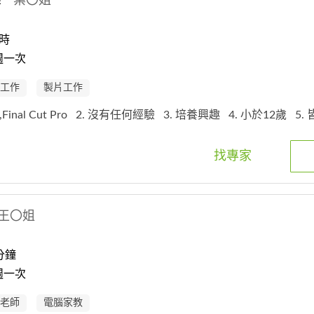
學
葉〇姐
時
週一次
工作
製片工作
nal Cut Pro
2. 沒有任何經驗
3. 培養興趣
4. 小於12歲
5.
找專家
王〇姐
分鐘
週一次
老師
電腦家教