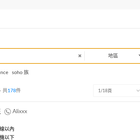
地區
ance
soho 族
- 共
178
件
1/18頁
統
Alixxx
線以內
機以下