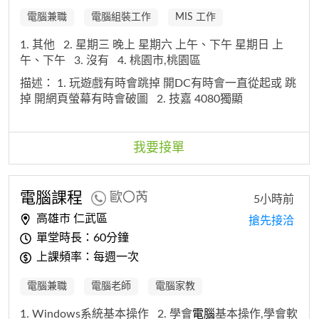
電腦兼職
電腦組裝工作
MIS 工作
1. 其他
2. 星期三 晚上 星期六 上午、下午 星期日 上
午、下午
3. 沒有
4. 桃園市,桃園區
描述：
1. 玩遊戲有時會跳掉 開DC有時會一直從起或 跳
掉 開網頁螢幕有時會破圖
2. 技嘉 4080獨顯
我要接單
電腦
課程
歐〇芮
5小時前
高雄市 仁武區
搶先接洽
單堂時長：60分鐘
上課頻率：每週一次
電腦兼職
電腦老師
電腦家教
1. Windows系統基本操作
2. 學會
電腦
基本操作,學會軟