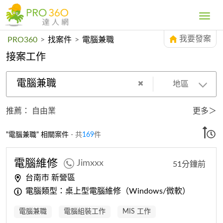
Toggle
navig
我要發案
PRO360
>
找案件
>
電腦兼職
接案工作
電腦兼職
地區
推薦：
自由業
更多＞
"電腦兼職" 相關案件
- 共
169
件
電腦
維修
Jimxxx
51分鐘前
台南市 新營區
電腦類型：桌上型電腦維修（Windows/微軟）
電腦兼職
電腦組裝工作
MIS 工作