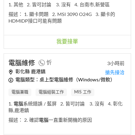
1. 其他
2. 皆可討論
3. 沒有
4. 台南市,新營區
描述：
1. 顯卡問題
2. MSI 3090 O24G
3. 顯卡的
HDMIDP接口可能有問題
我要接單
電腦
維修
忻
3小時前
彰化縣 鹿港鎮
搶先接洽
電腦類型：桌上型電腦維修（Windows/微軟）
電腦兼職
電腦組裝工作
MIS 工作
1.
電腦
系統錯誤 / 藍屏
2. 皆可討論
3. 沒有
4. 彰化
縣,鹿港鎮
描述：
2. 確認
電腦
一直重新開機的原因