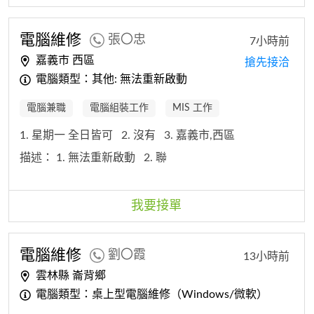
電腦
維修
張〇忠
7小時前
嘉義市 西區
搶先接洽
電腦類型：其他: 無法重新啟動
電腦兼職
電腦組裝工作
MIS 工作
1. 星期一 全日皆可
2. 沒有
3. 嘉義市,西區
描述：
1. 無法重新啟動
2. 聯
我要接單
電腦
維修
劉〇霞
13小時前
雲林縣 崙背鄉
電腦類型：桌上型電腦維修（Windows/微軟）