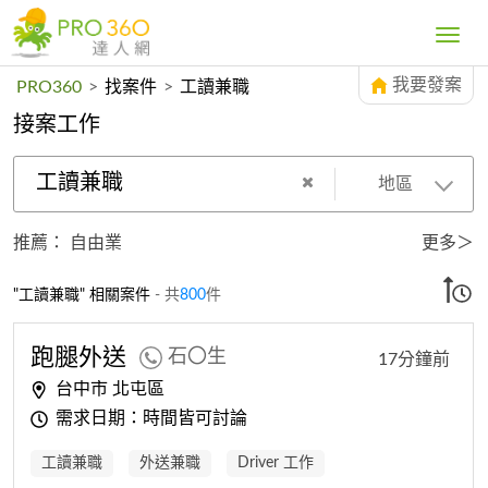
Toggle
navig
我要發案
PRO360
>
找案件
>
工讀兼職
接案工作
工讀兼職
地區
推薦：
自由業
更多＞
"工讀兼職" 相關案件
- 共
800
件
跑腿外送
石〇生
17分鐘前
台中市 北屯區
需求日期：時間皆可討論
工讀兼職
外送兼職
Driver 工作