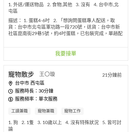
1. 外送/運送物品
2. 食物,其他
3. 沒有
4. 台中市,北
屯區
描述：
1. 蛋糕4-6吋
2. 「想詢問蛋糕專人配送，取
貨：台中市北屯區軍功路一段720號，送貨：台中市新
社區崑南街29巷5號，約4吋蛋糕，已包裝完成，單趟配
送，請問費用多少？」
我要接單
寵物散步
王〇璇
21分鐘前
台中市 西屯區
服務時長：30分鐘
服務頻率：單次服務
工讀兼職
寵物兼職
寵物工作
1. 狗
2. 1隻
3. 10歲以上
4. 沒有特殊狀況
5. 皆可討
論