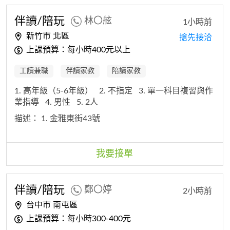
伴讀/陪玩
林〇舷
1小時前
新竹市 北區
搶先接洽
上課預算：每小時400元以上
工讀兼職
伴讀家教
陪讀家教
1. 高年級（5-6年級）
2. 不指定
3. 單一科目複習與作
業指導
4. 男性
5. 2人
描述：
1. 金雅東街43號
我要接單
伴讀/陪玩
鄭〇婷
2小時前
台中市 南屯區
上課預算：每小時300-400元