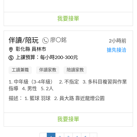
我要接單
伴讀/陪玩
廖〇銘
2小時前
彰化縣 員林市
搶先接洽
上課預算：每小時200-300元
工讀兼職
伴讀家教
陪讀家教
1. 中年級（3-4年級）
2. 不指定
3. 多科目複習與作業
指導
4. 男性
5. 2人
描述：
1. 籃球 羽球
2. 員大路 靠近龍燈公園
我要接單