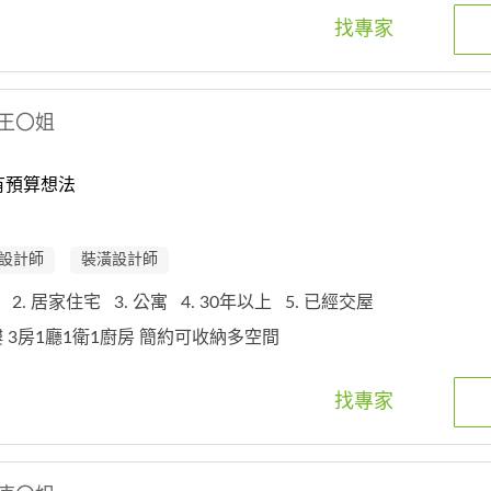
找專家
王〇姐
有預算想法
設計師
裝潢設計師
2. 居家住宅
3. 公寓
4. 30年以上
5. 已經交屋
四樓 3房1廳1衛1廚房 簡約可收納多空間
找專家