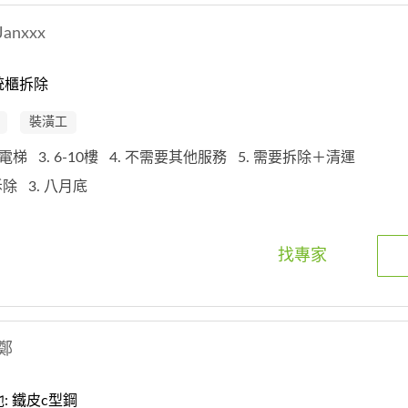
Janxxx
統櫃拆除
裝潢工
 有電梯
3. 6-10樓
4. 不需要其他服務
5. 需要拆除＋清運
櫃拆除
3. 八月底
找專家
鄭
: 鐵皮c型鋼