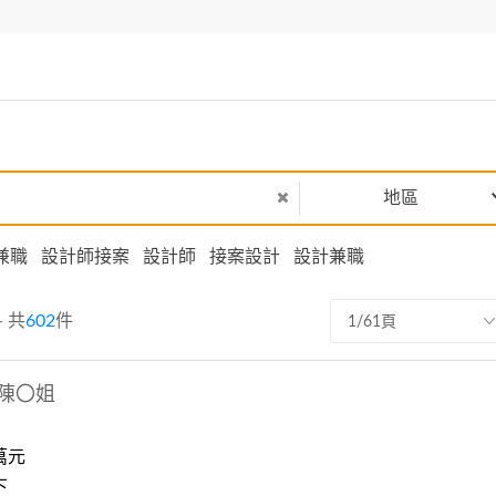
地區
兼職
設計師接案
設計師
接案設計
設計兼職
- 共
602
件
1/61頁
陳〇姐
萬元
下