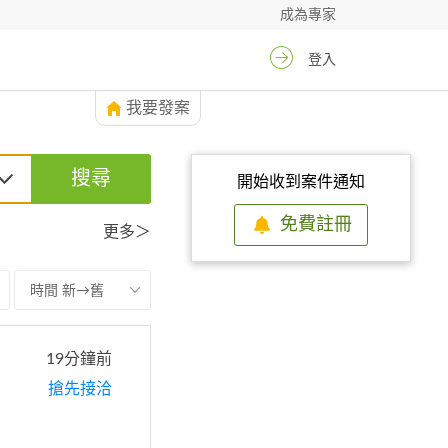
成為專家
登入
我要發案
搜尋
開始收到案件通知
免費註冊
更多＞
時間 新→舊
19分鐘前
搶先接洽