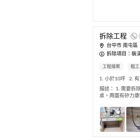
拆除
工程
台中市 南屯區
拆除項目：裝
工程接案
粗工
1. 小於10坪
2.
描述：
1. 需要
桌，周圍有矽力