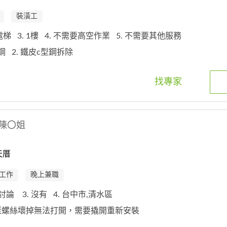
裝潢工
無電梯
3. 1樓
4. 不需要高空作業
5. 不需要其他服務
型鋼
2. 鐵皮c型鋼拆除
找專家
陳〇姐
天厝
工作
晚上兼職
可討論
3. 沒有
4. 台中市,清水區
孔蓋螺絲壞掉無法打開，需要撬開重新安裝