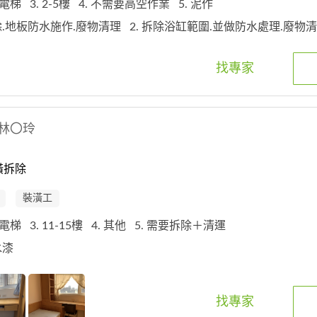
 無電梯
3. 2-5樓
4. 不需要高空作業
5. 泥作
拆除.地板防水施作.廢物清理
2. 拆除浴缸範圍.並做防水處理.廢物
找專家
林〇玲
潢拆除
裝潢工
 有電梯
3. 11-15樓
4. 其他
5. 需要拆除＋清運
防水漆
找專家