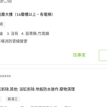
唐〇姐
高層大樓（16層樓以上，有電梯）
師
討論
3. 沒有
4. 苗栗縣,竹南鎮
停車場消防管線變更
找專家
luxxxx
拆除,其他: 浴缸拆除.地板防水施作.廢物清理
裝潢工