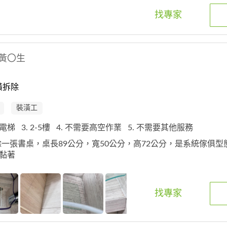
找專家
黃〇生
潢拆除
裝潢工
 有電梯
3. 2-5樓
4. 不需要高空作業
5. 不需要其他服務
拆除一張書桌，桌長89公分，寬50公分，高72公分，是系統傢俱型
康黏著
找專家