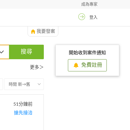
成為專家
登入
我要發案
搜尋
開始收到案件通知
免費註冊
更多＞
時間 新→舊
51分鐘前
搶先接洽