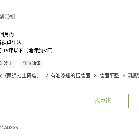
劉〇姐
3個月內
有預算想法
 15坪以下（地坪約5坪）
油漆工
油漆師傅
油漆（兩道批土研磨）
2. 有油漆過的舊牆面
3. 牆面平整
4. 乳
找專家
Mauxxx