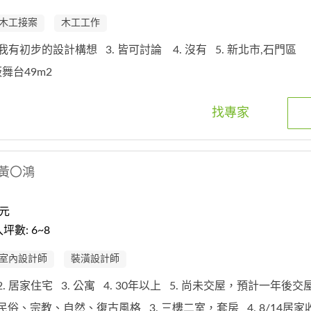
木工接案
木工工作
. 我有初步的設計構想
3. 皆可討論
4. 沒有
5. 新北市,石門區
板舞台49m2
找專家
黃〇鴻
元
數: 6~8
室內設計師
裝潢設計師
2. 居家住宅
3. 公寓
4. 30年以上
5. 尚未交屋，預計一年後交
. 民俗、宗教、自然、復古風格
3. 三樓二室，套房
4. 8/14