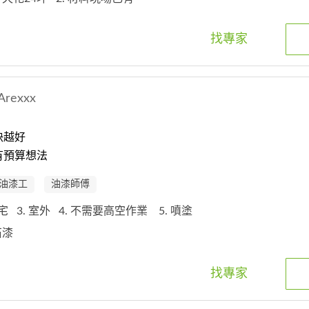
找專家
Arexxx
快越好
有預算想法
油漆工
油漆師傅
住宅
3. 室外
4. 不需要高空作業
5. 噴塗
仿石漆
找專家