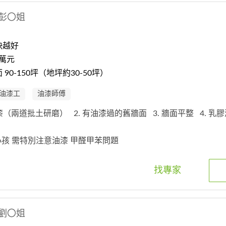
彭〇姐
快越好
5萬元
90-150坪（地坪約30-50坪）
油漆工
油漆師傅
油漆（兩道批土研磨）
2. 有油漆過的舊牆面
3. 牆面平整
4. 乳
有小孩 需特別注意油漆 甲醛甲苯問題
找專家
劉〇姐