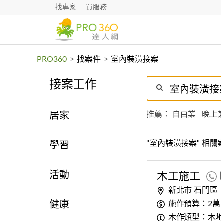
找專家
買服務
PRO360
>
找案件
>
室內裝潢接案
接案工作
推薦：
自由業
晚上
居家
"室內裝潢接案" 相關
學習
活動
木工施工
新北市 石門區
施作預算：2萬
健康
木作類型：木