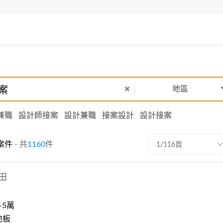
地區
兼職
設計師接案
設計兼職
接案設計
設計接案
案件
- 共
1160
件
1/116頁
田
-5萬
地板