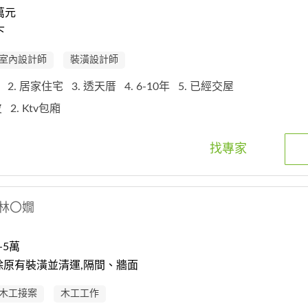
萬元
下
室內設計師
裝潢設計師
程
2. 居家住宅
3. 透天厝
4. 6-10年
5. 已經交屋
皮
2. Ktv包廂
找專家
林〇嫺
-5萬
除原有裝潢並清運,隔間、牆面
木工接案
木工工作