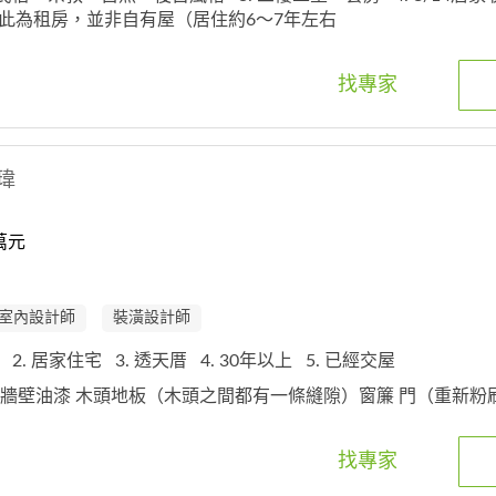
此為租房，並非自有屋（居住約6～7年左右
找專家
瑋
萬元
室內設計師
裝潢設計師
程
2. 居家住宅
3. 透天厝
4. 30年以上
5. 已經交屋
房間 牆壁油漆 木頭地板（木頭之間都有一條縫隙）窗簾 門（重新粉
找專家