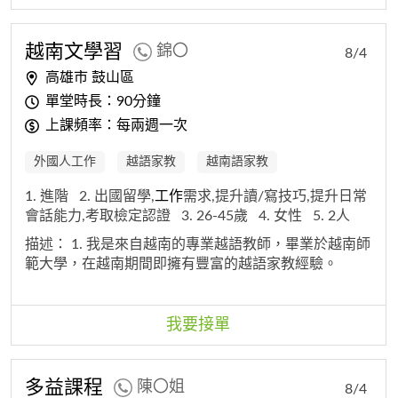
越南文學習
錦〇
8/4
高雄市 鼓山區
單堂時長：90分鐘
上課頻率：每兩週一次
外國人工作
越語家教
越南語家教
1. 進階
2. 出國留學,
工作
需求,提升讀/寫技巧,提升日常
會話能力,考取檢定認證
3. 26-45歲
4. 女性
5. 2人
描述：
1. 我是來自越南的專業越語教師，畢業於越南師
範大學，在越南期間即擁有豐富的越語家教經驗。
我要接單
多益課程
陳〇姐
8/4