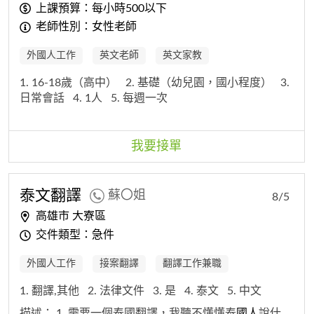
上課預算：每小時500以下
老師性別：女性老師
外國人工作
英文老師
英文家教
1. 16-18歲（高中）
2. 基礎（幼兒園，國小程度）
3.
日常會話
4. 1人
5. 每週一次
我要接單
泰文翻譯
蘇〇姐
8/5
高雄市 大寮區
交件類型：急件
外國人工作
接案翻譯
翻譯工作兼職
1. 翻譯,其他
2. 法律文件
3. 是
4. 泰文
5. 中文
描述：
1. 需要一個泰國翻譯，我聽不懂懂泰
國人
說什