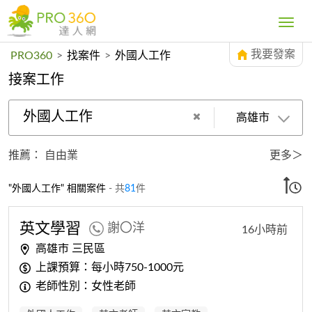
Toggle
navig
我要發案
PRO360
>
找案件
>
外國人工作
接案工作
外國人工作
高雄市
推薦：
自由業
更多＞
"外國人工作" 相關案件
- 共
81
件
英文學習
謝〇洋
16小時前
高雄市 三民區
上課預算：每小時750-1000元
老師性別：女性老師