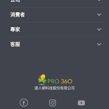
關於我們
消費者
媒體報導
買服務
專家
部落格
如何找專家
加入我們
找案件
客服
熱門服務
合作提案
成為專家
所有服務
客服中心
聯絡我們
如何接案
價格行情
使用條款
專家指南
專業知識
隱私權政策
推廣服務
專家目錄
信任與保障
達人網科技股份有限公司
卓越專家
在地專家推薦
公告
特約專家
關鍵字搜尋