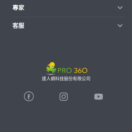
買服務
專家
部落格
如何找專家
加入我們
找案件
客服
熱門服務
合作提案
成為專家
所有服務
客服中心
聯絡我們
如何接案
價格行情
使用條款
專家指南
專業知識
隱私權政策
推廣服務
專家目錄
信任與保障
達人網科技股份有限公司
卓越專家
在地專家推薦
公告
特約專家
關鍵字搜尋
勞健保專區