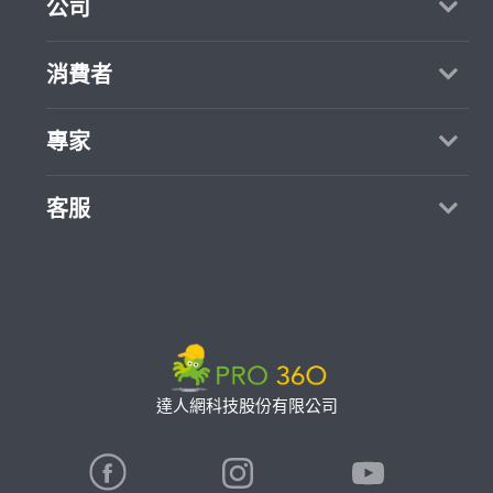
公司
關於我們
消費者
媒體報導
買服務
專家
部落格
如何找專家
加入我們
找案件
客服
熱門服務
合作提案
成為專家
所有服務
客服中心
聯絡我們
如何接案
價格行情
使用條款
專家指南
專業知識
隱私權政策
推廣服務
專家目錄
信任與保障
達人網科技股份有限公司
卓越專家
在地專家推薦
公告
特約專家
關鍵字搜尋