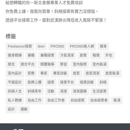
給想轉職的你－新北會展專業人才免費培訓
你免費上課，我幫你買單！斜槓接案有實力沒煩惱。
透過平台接案工作，面對武漢肺炎降低收入風險不緊張！
標籤
Freelancer接案
ibon
PRO360
PRO360達人網
健身
健身教練
兼職
兼職接案
冷氣清潔
創業
報價
外包
媒合
媒合平台
媒體報導
學習
室內裝修
室內裝潢
室內設計
家教
專家
專家訣竅
居家
居家清潔
居家裝潢
平面設計
掛牌上櫃
接案
接案平台
接案訣竅
斜槓
斜槓人生
斜槓青年
活動
清潔
清潔服務
生活提案
私人教練
自由工作
自由工作者
自由接案
自由接案者
裝潢
設計
運動