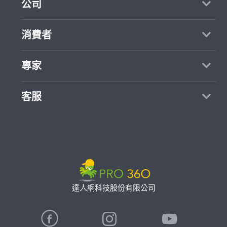
公司
關於我們
消費者
媒體報導
買服務
專家
部落格
如何找專家
加入我們
找案件
客服
熱門服務
合作提案
成為專家
所有服務
客服中心
聯絡我們
如何接案
價格行情
使用條款
專家指南
專業知識
隱私權政策
推廣服務
專家目錄
信任與保障
達人網科技股份有限公司
卓越專家
在地專家推薦
公告
特約專家
關鍵字搜尋