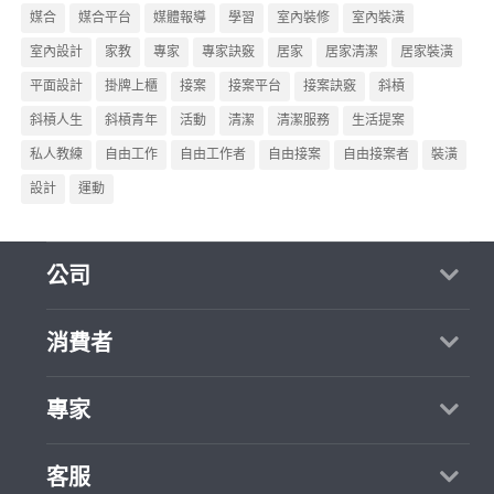
媒合
媒合平台
媒體報導
學習
室內裝修
室內裝潢
室內設計
家教
專家
專家訣竅
居家
居家清潔
居家裝潢
平面設計
掛牌上櫃
接案
接案平台
接案訣竅
斜槓
斜槓人生
斜槓青年
活動
清潔
清潔服務
生活提案
私人教練
自由工作
自由工作者
自由接案
自由接案者
裝潢
設計
運動
公司
關於我們
消費者
媒體報導
買服務
專家
部落格
如何找專家
加入我們
找案件
客服
熱門服務