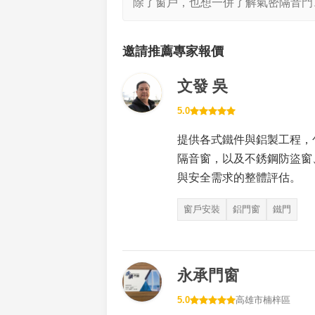
除了窗戶，也想一併了解氣密隔音門
邀請推薦專家報價
文發 吳
5.0
提供各式鐵件與鋁製工程，
隔音窗，以及不銹鋼防盜窗
與安全需求的整體評估。
窗戶安裝
鋁門窗
鐵門
永承門窗
5.0
高雄市楠梓區