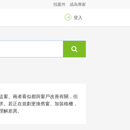
找案件
成為專家
登入
盜窗。兩者看似都與窗戶改善有關，但
求。若正在規劃更換舊窗、加裝格柵，
理解差異。