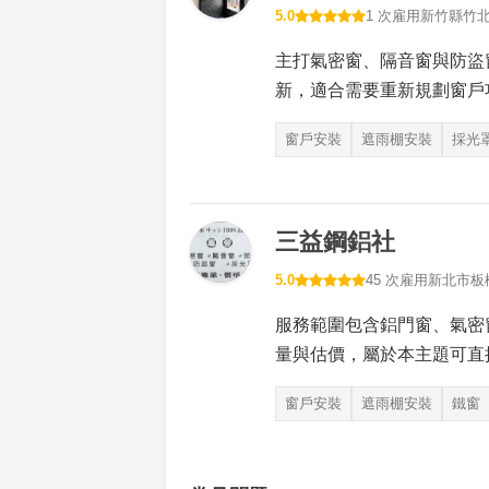
5.0
1 次雇用
新竹縣竹
主打氣密窗、隔音窗與防盜
新，適合需要重新規劃窗戶
窗戶安裝
遮雨棚安裝
採光
三益鋼鋁社
5.0
45 次雇用
新北市板
服務範圍包含鋁門窗、氣密
量與估價，屬於本主題可直
窗戶安裝
遮雨棚安裝
鐵窗