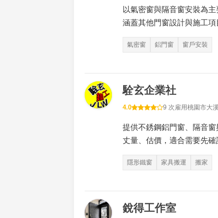
以氣密窗與隔音窗安裝為主
涵蓋其他門窗設計與施工項
氣密窗
鋁門窗
窗戶安裝
駩玄企業社
4.0
9 次雇用
桃園市大
提供不銹鋼鋁門窗、隔音窗
丈量、估價，適合需要先確
隱形鐵窗
家具搬運
搬家
銳得工作室