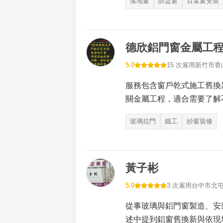
落地窗
防盜窗
百葉窗安裝
德欣鋁門窗金屬工
5.0
15 次雇用
新竹市香
服務包含窗戶乾式施工舊換
關金屬工程，適合需要了解
玻璃拉門
鐵工
紗窗裝修
黃子彬
5.0
3 次雇用
台中市北
從事玻璃與鋁門窗製造、安
述中提到鋁窗舊換新與依現