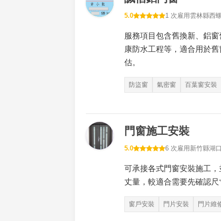
5.0
1 次雇用
雲林縣西
服務項目包含舊換新、鋁窗
康防水工程等，適合用於舊
估。
防盜窗
氣密窗
百葉窗安裝
門窗施工安裝
5.0
6 次雇用
新竹縣湖
可承接各式門窗安裝施工，
丈量，較適合需要先確認尺
窗戶安裝
門片安裝
門片維