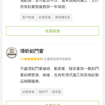
場勘測，並可配合平日、週末或晚間施工；主打
所有鋁窗類服務與一年保固。
窗戶維修
紗窗裝修
遮雨棚安裝
免費報價
璟昕鋁門窗
5.0
29 次雇用
高雄市前鎮區
可處理鋁門窗修繕、氣密窗、隔音窗與一般鋁門
窗紗網更換、維修，也有乾溼式施工與其他鋁製
品相關服務。
紗窗裝修
隔音門
隔音窗