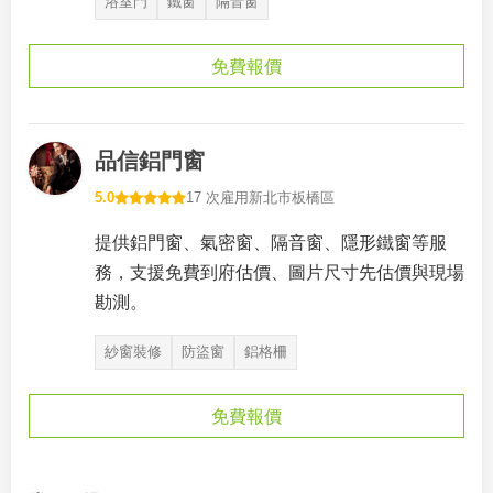
浴室門
鐵窗
隔音窗
免費報價
品信鋁門窗
5.0
17 次雇用
新北市板橋區
提供鋁門窗、氣密窗、隔音窗、隱形鐵窗等服
務，支援免費到府估價、圖片尺寸先估價與現場
勘測。
紗窗裝修
防盜窗
鋁格柵
免費報價