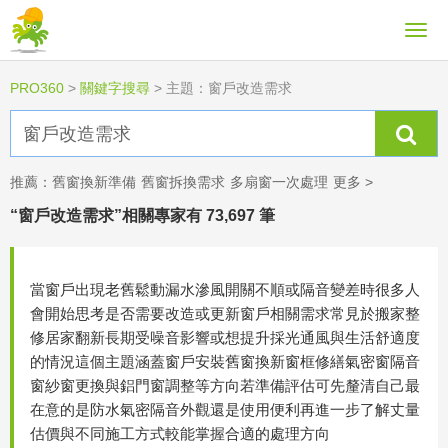
PRO360
>
關鍵字搜尋
>
主題：窗戶改造需求
推薦：
舊窗換新準備
舊窗拆換需求
多扇窗一次處理
更多 >
“窗戶改造需求”相關專家有 73,697 筆
當窗戶出現老舊鬆動漏水滲風開關不順或隔音變差時很多人
會開始思考是否需要改造或更新窗戶相關需求常見於搬家整
修居家翻新長期受噪音影響或想提升採光通風與生活舒適度
的情況這個主題涵蓋窗戶安裝舊窗換新窗框修繕氣密窗隔音
窗紗窗更換與鋁門窗調整等方向若準備評估可先釐清自己最
在意的是防水氣密隔音外觀還是使用便利再進一步了解丈量
估價與不同施工方式較能掌握合適的處理方向