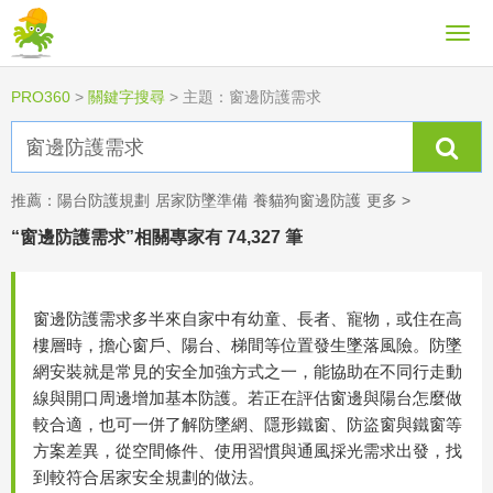
PRO360
>
關鍵字搜尋
>
主題：窗邊防護需求
推薦：
陽台防護規劃
居家防墜準備
養貓狗窗邊防護
更多 >
“窗邊防護需求”相關專家有 74,327 筆
窗邊防護需求多半來自家中有幼童、長者、寵物，或住在高
樓層時，擔心窗戶、陽台、梯間等位置發生墜落風險。防墜
網安裝就是常見的安全加強方式之一，能協助在不同行走動
線與開口周邊增加基本防護。若正在評估窗邊與陽台怎麼做
較合適，也可一併了解防墜網、隱形鐵窗、防盜窗與鐵窗等
方案差異，從空間條件、使用習慣與通風採光需求出發，找
到較符合居家安全規劃的做法。