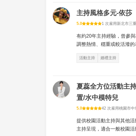
主持風格多元-依莎
5.0
1 次雇用
新北市三
有約20年主持經驗，曾參
調整熱情、穩重或較活潑的
活動主持
婚禮主持
夏蕊全方位活動主持
置/水中模特兒
5.0
42 次雇用
桃園市中
提供校園活動主持與其他活
主持呈現，適合一般校園活