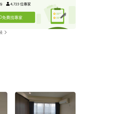
6
)
4,723
位專家
免費找專家
裝