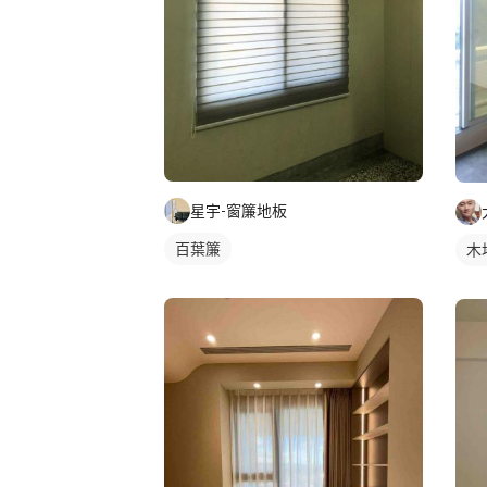
星宇-窗簾地板
百葉簾
木