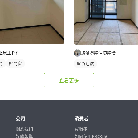
正忠工程行
城漢塗裝油漆裝潢
門
鋁門窗
單色油漆
查看更多
公司
消費者
關於我們
買服務
媒體報導
如何使用PRO360