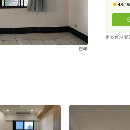
4.9
(
48
更多窗戶安
檢舉