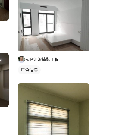
振峰油漆塗裝工程
單色油漆