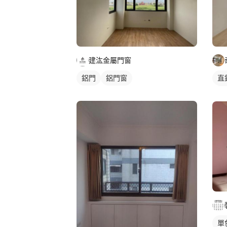
建汯金屬門窗
鋁門
鋁門窗
直
單
單