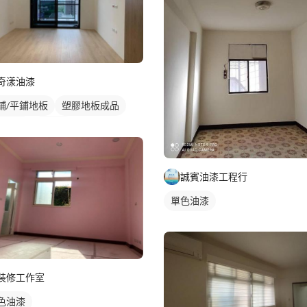
奇漾油漆
鋪/平鋪地板
塑膠地板成品
色油漆
冷氣盒
誠賓油漆工程行
單色油漆
裝修工作室
色油漆