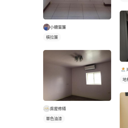
小糖窗簾
橫拉簾
地
房屋修繕
單色油漆