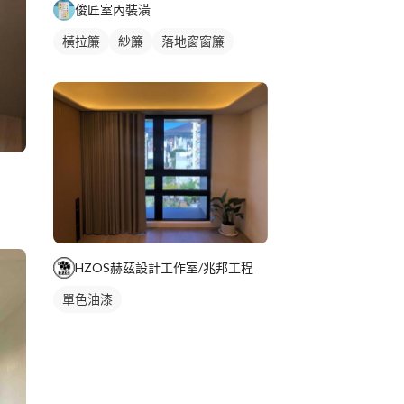
俊匠室內裝潢
橫拉簾
紗簾
落地窗窗簾
HZOS赫茲設計工作室/兆邦工程
單色油漆