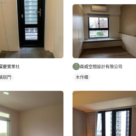
曜慶實業社
森威空間設計有限公司
璃鋁門
木作櫃