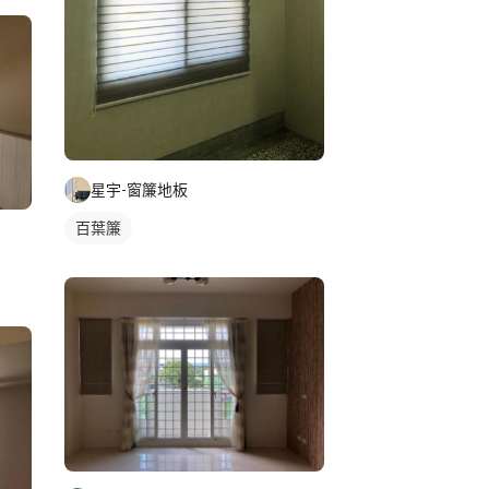
星宇-窗簾地板
百葉簾