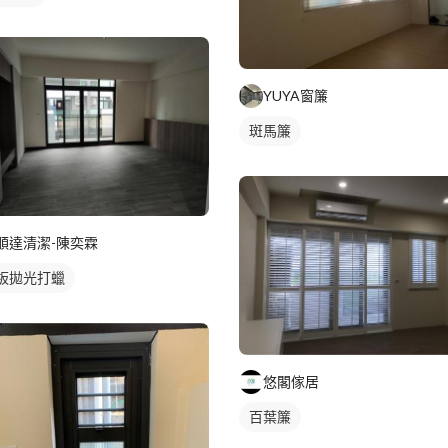
YUYA窗簾
斑馬簾
順達清潔-陳奕霖
板拋光打蠟
悠閣傢居
百葉簾