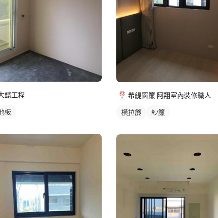
大懿工程
希緹窗簾 阿翔室內裝修職人
地板
橫拉簾
紗簾