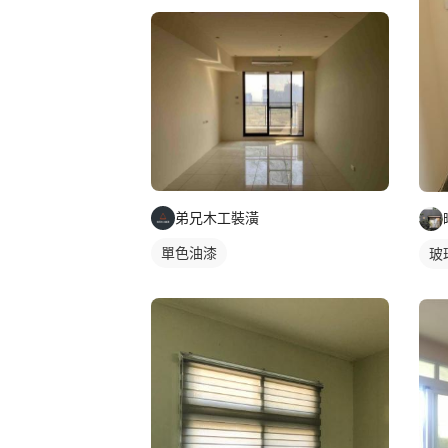
弟兄木工裝潢
單色油漆
玻