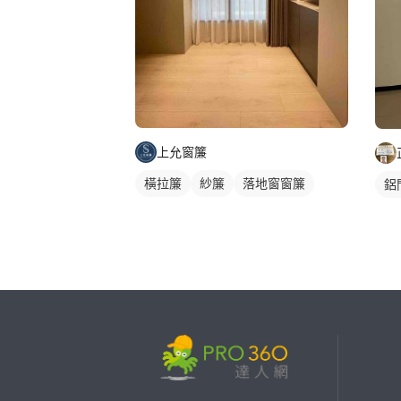
上允窗簾
橫拉簾
紗簾
落地窗窗簾
鋁
繼續完成
找專家(0)
買服務(0)