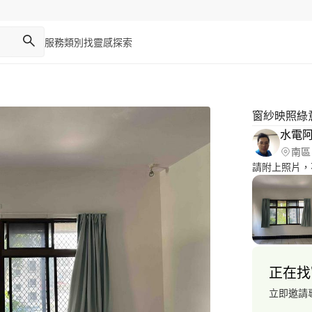
服務類別
找靈感
探索
窗紗映照綠
水電
南區
正在找
立即邀請