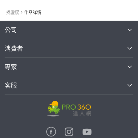
找靈感
作品詳情
繼續完成
公司
關於我們
消費者
找專家(0)
買服務(0)
媒體報導
買服務
專家
部落格
如何使用PRO360
加入我們
案件中心
客服
熱門服務
投資人關係
成為專家
所有服務
客服中心
合作提案
如何接案
價格行情
使用條款
聯絡我們
專家指南
專家目錄
信任與保障
推廣服務
在地專家推薦
隱私權政策