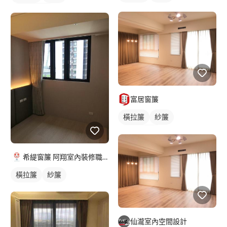
落地窗窗簾
富居窗簾
橫拉簾
紗簾
落地窗窗簾
希緹窗簾 阿翔室內裝修職人
橫拉簾
紗簾
仙瀧室內空間設計