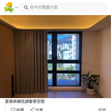
窗景映襯低調奢華空間
收藏
分享
檢舉