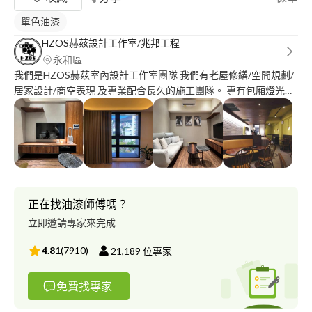
單色油漆
HZOS赫茲設計工作室/兆邦工程
永和區
我們是HZOS赫茲室內設計工作室團隊 我們有老屋修繕/空間規劃/
居家設計/商空表現 及專業配合長久的施工團隊。 專有包廂燈光設
計、隔音系統經驗。 最有溫度的室內設計，達成您對未來的期待
正在找油漆師傅嗎？
立即邀請專家來完成
4.81
(
7910
)
21,189
位專家
免費找專家