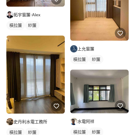
拓宇窗簾-Alex
橫拉簾
紗簾
落地窗窗簾
上允窗簾
橫拉簾
紗簾
落地窗窗簾
水電阿祥
史丹利水電工務所
橫拉簾
紗簾
橫拉簾
紗簾