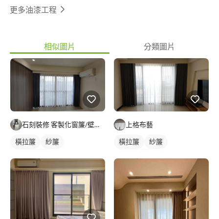
更多油漆工程
相似圖片
分類圖片
上格布藝
石刻裝修 客製化窗簾/壁紙/地板/系統櫃
橫拉簾
紗簾
橫拉簾
紗簾
落地窗窗簾
落地窗窗簾