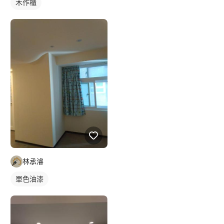
木作櫃
林承濬
單色油漆