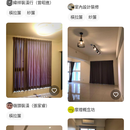
緯祥裝潢行（曾昭進）
室內設計裝修
橫拉簾
紗簾
橫拉簾
紗簾
落地窗窗簾
嶺頭裝潢（張家睿）
摩燈概念坊
橫拉簾