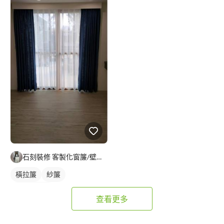
石刻裝修 客製化窗簾/壁紙/地板/系統櫃
橫拉簾
紗簾
落地窗窗簾
查看更多