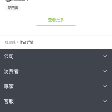
鋁門窗
查看更多
找靈感
作品詳情
繼續完成
公司
關於我們
消費者
找專家(0)
買服務(0)
媒體報導
買服務
專家
部落格
如何使用PRO360
加入我們
案件中心
客服
熱門服務
投資人關係
成為專家