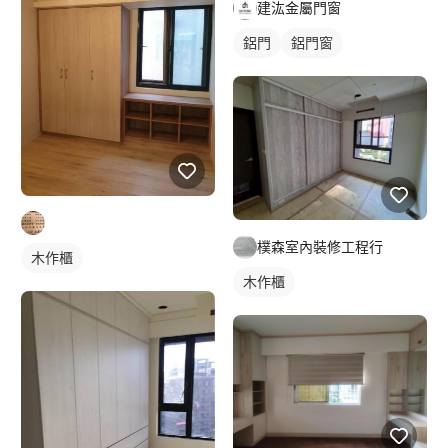
建汯金屬門窗
鋁門
鋁門窗
樸森室內裝修工程行
木作櫃
木作櫃