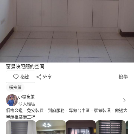
窗景映照簡約空間
收藏
分享
檢舉
橫拉簾
小糖窗簾
大雅區
價格公道，免安裝費，到府服務，專做台中區，家做裝潢，做過大
甲媽祖裝潢工程