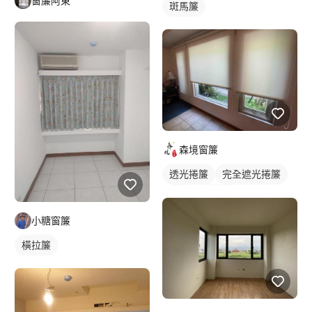
窗簾阿東
斑馬簾
森境窗簾
透光捲簾
完全遮光捲簾
捲簾
羅馬簾
小糖窗簾
橫拉簾