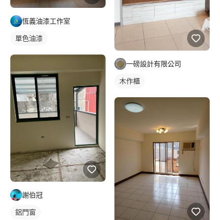
恆義油漆工作室
單色油漆
一磅設計有限公司
木作櫃
謝伯冠
鋁門窗