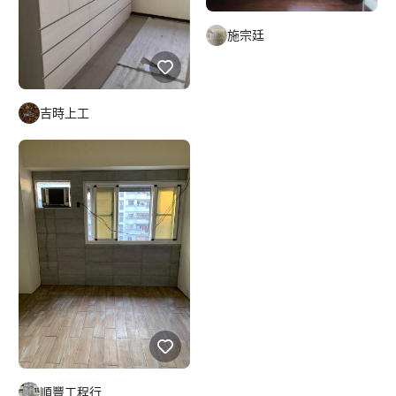
施宗廷
吉時上工
順豐工程行