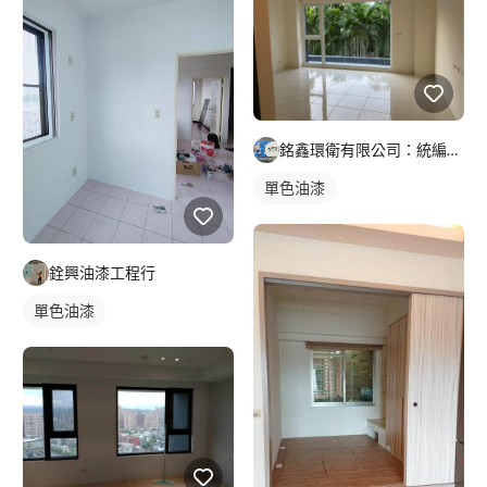
銘鑫環衛有限公司：統編83780220:各種蟲害防治.居家清
單色油漆
銓興油漆工程行
單色油漆