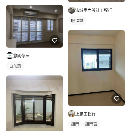
沛城室內設計工程行
吸頂燈
悠閣傢居
百葉簾
正忠工程行
鋁門
鋁門窗