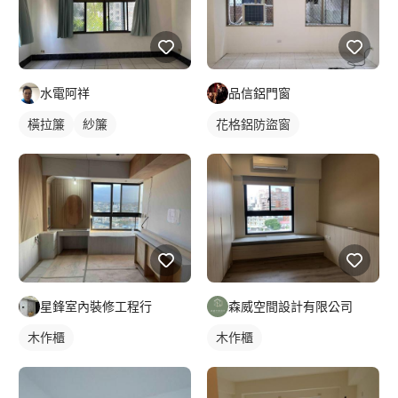
水電阿祥
品信鋁門窗
橫拉簾
紗簾
花格鋁防盜窗
星鋒室內裝修工程行
森威空間設計有限公司
木作櫃
木作櫃