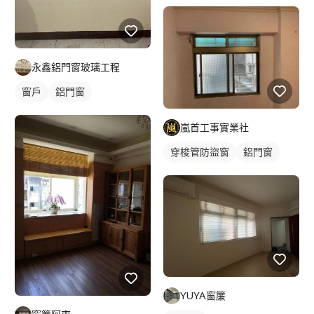
永鑫鋁門窗玻璃工程
窗戶
鋁門窗
嵐首工事實業社
穿梭管防盜窗
鋁門窗
YUYA窗簾