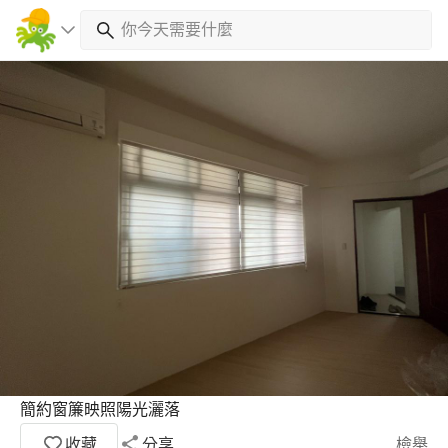
簡約窗簾映照陽光灑落
收藏
分享
檢舉