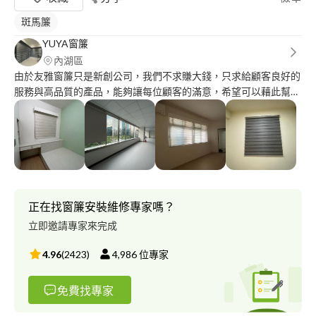
斑馬簾
YUYA窗簾
內湖區
由於友雅窗簾只是新創公司，我們不求賺大錢，只求給顧客良好的
服務與高品質的產品，能夠讓每位顧客的滿意，希望可以藉此幫助
我們聲名遠播！
正在找窗簾安裝維修專家嗎？
立即邀請專家來完成
4.96
(
2423
)
4,986
位專家
免費找專家