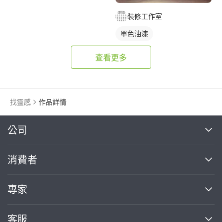
裝修工作室
單色油漆
查看更多
找靈感
作品詳情
繼續完成
公司
關於我們
消費者
找專家(0)
買服務(0)
媒體報導
買服務
專家
部落格
如何使用PRO360
加入我們
案件中心
客服