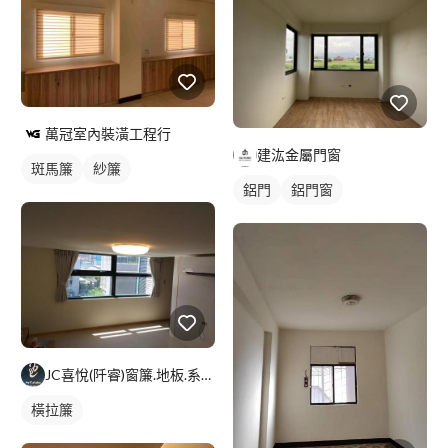
萬冠室內裝潢工程行
建汯金屬門窗
斑馬簾
紗簾
鋁門
鋁門窗
JC喜悅(阡睿)窗簾.地板.系統櫃.隔熱紙joy curta
橫拉簾