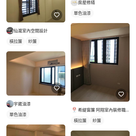
房屋修繕
單色油漆
仙瀧室內空間設計
橫拉簾
紗簾
宇崴油漆
希緹窗簾 阿翔室內裝修職人
單色油漆
橫拉簾
紗簾