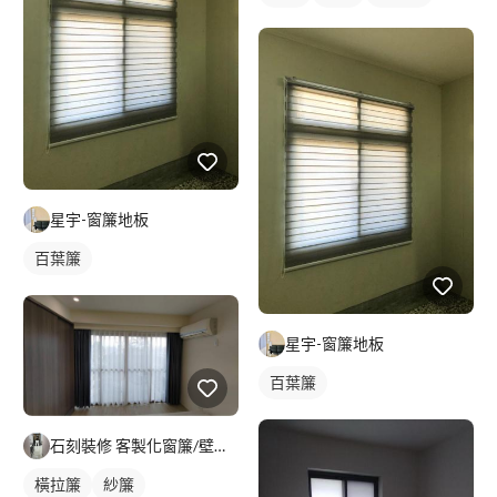
星宇-窗簾地板
百葉簾
星宇-窗簾地板
百葉簾
石刻裝修 客製化窗簾/壁紙/地板/系統櫃
橫拉簾
紗簾