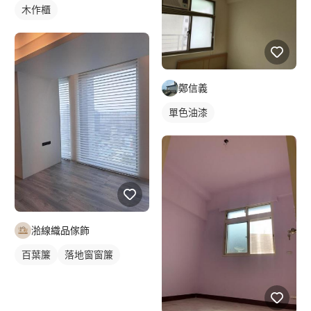
木作櫃
鄭信義
單色油漆
湁線織品傢飾
百葉簾
落地窗窗簾