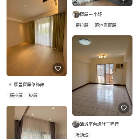
窗簾~~小妤
橫拉簾
落地窗窗簾
家豊窗簾傢飾館
橫拉簾
紗簾
落地窗窗簾
沛城室內設計工程行
吸頂燈