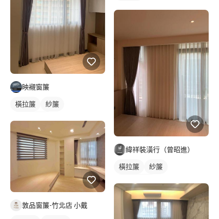
映襯窗簾
橫拉簾
紗簾
落地窗窗簾
緯祥裝潢行（曾昭進）
橫拉簾
紗簾
落地窗窗簾
敦品窗簾-竹北店 小戴