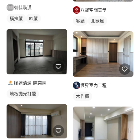
御佳裝潢
八寶空間美學
橫拉簾
紗簾
客廳
北歐風
落地窗窗簾
順達清潔-陳奕霖
恆昇室內工程
地板拋光打蠟
木作櫃