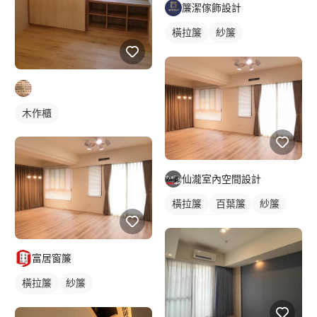
簾潔傢飾設計
橫拉簾
紗簾
落地窗窗簾
木作櫃
仙瀧室內空間設計
橫拉簾
百葉簾
紗簾
落地窗窗簾
富居窗簾
橫拉簾
紗簾
落地窗窗簾