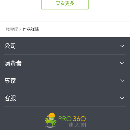
查看更多
找靈感
作品詳情
繼續完成
公司
關於我們
消費者
找專家(0)
買服務(0)
媒體報導
買服務
專家
部落格
如何使用PRO360
加入我們
案件中心
客服
熱門服務
投資人關係
成為專家
所有服務
客服中心
合作提案
如何接案
價格行情
使用條款
聯絡我們
專家指南