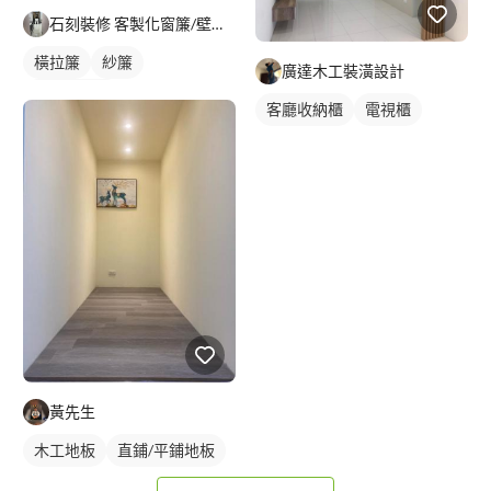
石刻裝修 客製化窗簾/壁紙/地板/系統櫃
橫拉簾
紗簾
廣達木工裝潢設計
落地窗窗簾
客廳收納櫃
電視櫃
黃先生
木工地板
直鋪/平鋪地板