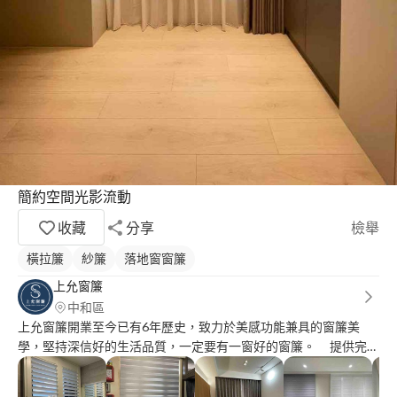
簡約空間光影流動
收藏
分享
檢舉
橫拉簾
紗簾
落地窗窗簾
上允窗簾
中和區
上允窗簾開業至今已有6年歷史，致力於美感功能兼具的窗簾美
學，堅持深信好的生活品質，一定要有一窗好的窗簾。 提供完整
一條龍服務：用心諮詢溝通、實地丈量挑樣、完整透明報價、用心
細緻安裝，且全館窗簾、地板等商品皆為客製化訂製，布種齊全、