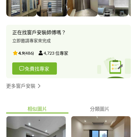
款式多樣，滿足顧客各方面家飾需求。 主要服務項目有： 各式窗
簾｜SPC卡扣地磚｜PVC塑膠地板｜日式超靜電防霾紗網｜TOSO
進口電動窗簾｜國產/進口壁紙 附加服務項目有： 智能居家設備
｜方塊/滿鋪地毯｜臥榻椅墊｜防撞軟墊｜PVC塑膠拉門｜床頭繃
布/床頭板｜防貓抓布｜電動窗簾｜諾曼第實木百葉窗 實體門
正在找窗戶安裝師傅嗎？
市： 《中和店》中和區福祥路96號 《土城店》土城區金城路三
立即邀請專家來完成
段315號 營業時間：週一～週五 9:00~17:00 服務地區：以 “新
竹以北” 為主
4.9
(
486
)
4,723
位專家
免費找專家
更多窗戶安裝
相似圖片
分類圖片