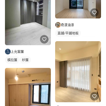
奇漾油漆
直鋪/平鋪地板
塑膠地板成品
單色油漆
冷氣盒
上允窗簾
橫拉簾
紗簾
落地窗窗簾