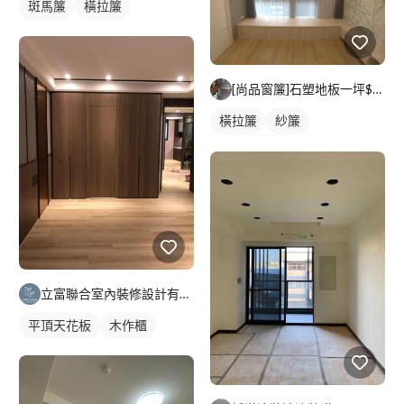
斑馬簾
橫拉簾
[尚品窗簾]石塑地板一坪$2100含工
橫拉簾
紗簾
落地窗窗簾
立富聯合室內裝修設計有限公司
平頂天花板
木作櫃