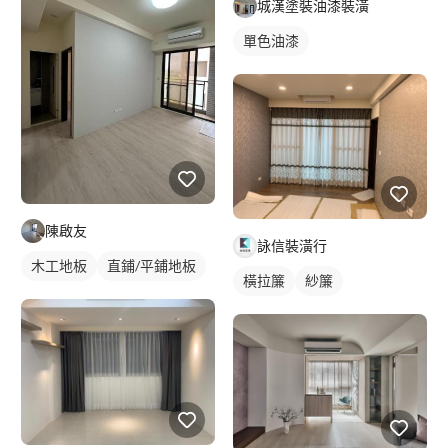
城漢塗裝油漆裝潢
單色油漆
陳啟友
詠信裝潢行
木工地板
直鋪/平鋪地板
橫拉簾
紗簾