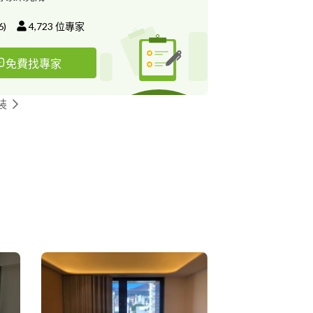
6
)
4,723
位專家
免費找專家
裝