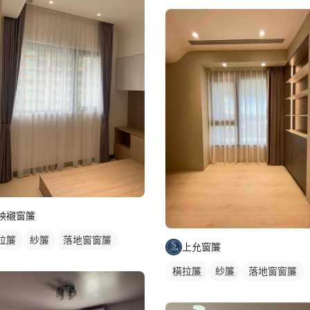
映襯窗簾
拉簾
紗簾
落地窗窗簾
上允窗簾
橫拉簾
紗簾
落地窗窗簾