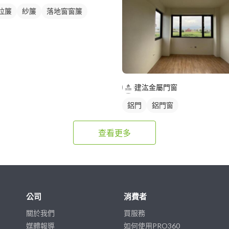
拉簾
紗簾
落地窗窗簾
建汯金屬門窗
鋁門
鋁門窗
查看更多
公司
消費者
關於我們
買服務
媒體報導
如何使用PRO360