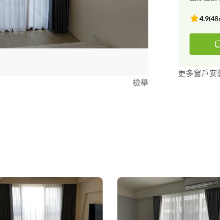
4.9
(
48
更多窗戶安
檢舉