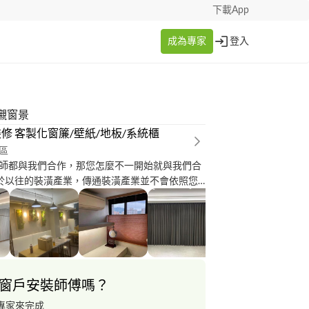
下載App
成為專家
登入
襯窗景
修 客製化窗簾/壁紙/地板/系統櫃
區
師都與我們合作，那您怎麼不一開始就與我們合
色搭配給您更好的選擇，我們依照您的居家風格
個專業的建議，希望我們過往的經驗能在裝潢上
樣的新體驗。
窗戶安裝師傅嗎？
專家來完成