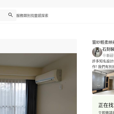
服務類別
找靈感
探索
窗紗輕柔映
石刻裝
新莊
許多知名設計
作? 我們有別於以往的裝潢產業，傳通裝潢產業並不會依照您
住家風格與顏
到配色給您一
給您一個不一
正在找
立即邀請