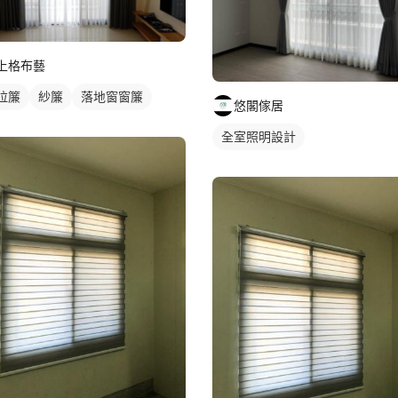
上格布藝
拉簾
紗簾
落地窗窗簾
悠閣傢居
全室照明設計