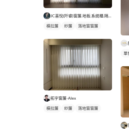
JC喜悅(阡睿)窗簾.地板.系統櫃.隔熱紙joy curta
橫拉簾
紗簾
落地窗窗簾
單
拓宇窗簾-Alex
橫拉簾
紗簾
落地窗窗簾