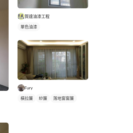
賀達油漆工程
單色油漆
Fury
橫拉簾
紗簾
落地窗窗簾