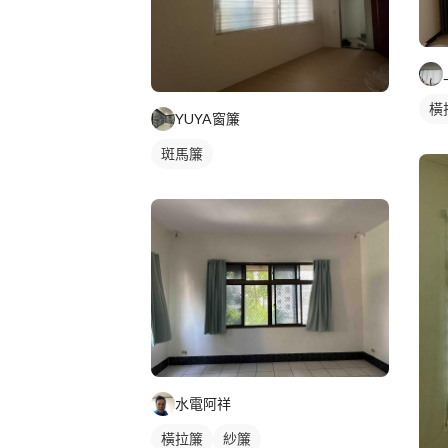
橫
YUYA窗簾
斑馬簾
水電阿祥
橫拉簾
紗簾