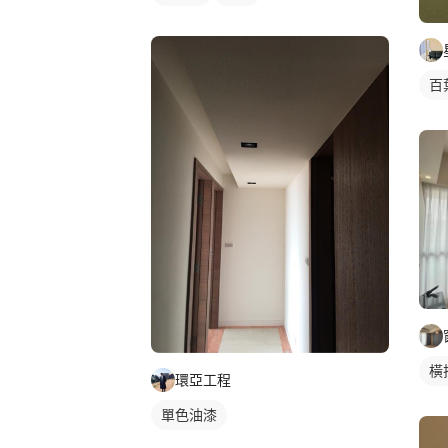
百
橫
環亞工程
單色油漆