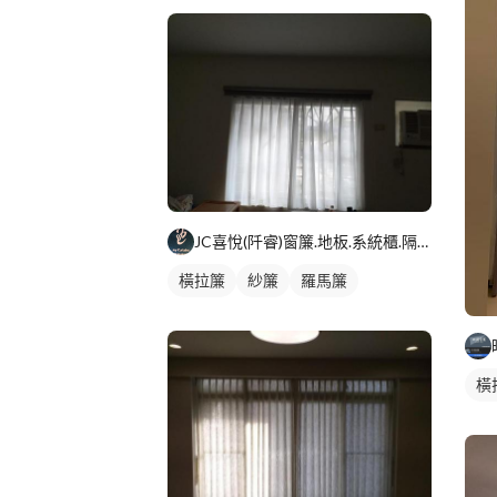
JC喜悅(阡睿)窗簾.地板.系統櫃.隔熱紙joy curta
橫拉簾
紗簾
羅馬簾
橫