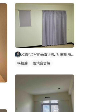
JC喜悅(阡睿)窗簾.地板.系統櫃.隔熱紙joy curta
橫拉簾
落地窗窗簾