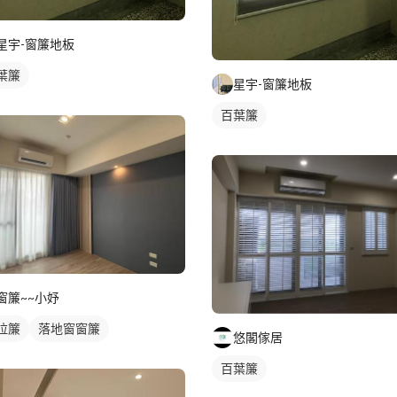
星宇-窗簾地板
葉簾
星宇-窗簾地板
百葉簾
窗簾~~小妤
拉簾
落地窗窗簾
悠閣傢居
百葉簾