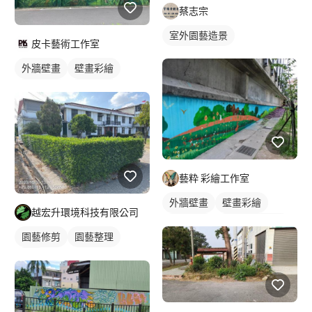
蔡志宗
室外園藝造景
皮卡藝術工作室
外牆壁畫
壁畫彩繪
大型壁畫
動物壁畫
藝粋 彩繪工作室
外牆壁畫
壁畫彩繪
越宏升環境科技有限公司
校園壁畫
風景/植物壁畫
園藝修剪
園藝整理
草皮