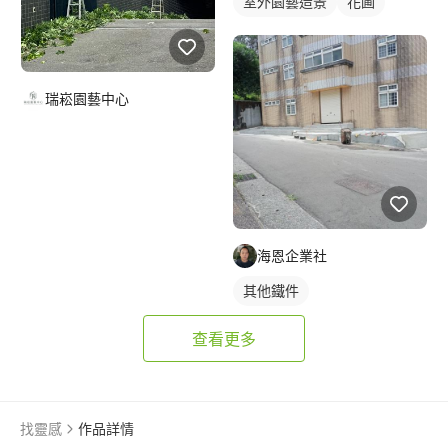
室外園藝造景
花圃
瑞崧園藝中心
海恩企業社
其他鐵件
查看更多
找靈感
作品詳情