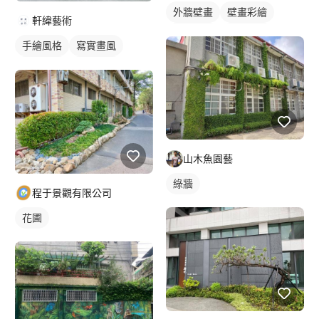
外牆壁畫
壁畫彩繪
軒緯藝術
校園壁畫
人物壁畫
手繪風格
寫實畫風
繪畫風格
牆面彩繪
外牆壁畫
風景寫生
壁畫彩繪
校園壁畫
風景/植物壁畫
山木魚園藝
綠牆
程于景觀有限公司
花圃