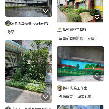
常春園藝商號google可搜尋到:統編79855748
廷苑園藝工程行
除草
店面前園藝造景
花圃
藝粋 彩繪工作室
外牆壁畫
壁畫彩繪
校園壁畫
風景/植物壁畫