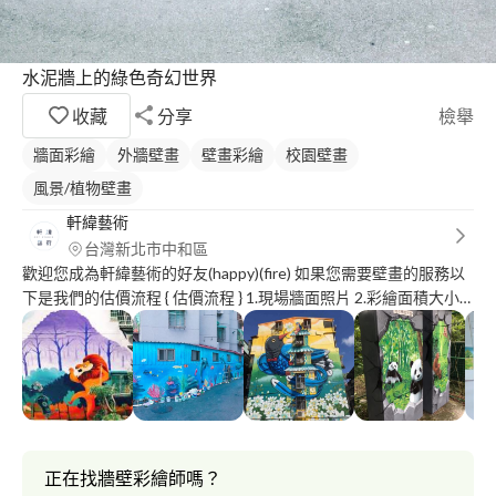
水泥牆上的綠色奇幻世界
收藏
分享
檢舉
牆面彩繪
外牆壁畫
壁畫彩繪
校園壁畫
風景/植物壁畫
軒緯藝術
台灣新北市中和區
歡迎您成為軒緯藝術的好友(happy)(fire) 如果您需要壁畫的服務以
下是我們的估價流程 { 估價流程 } 1.現場牆面照片 2.彩繪面積大小
3.彩繪牆面高度 3.彩繪哪個縣市 4.彩繪圖的風格內容(寫實細緻/立
體/可愛/插畫等) *******全台各地彩繪服務，免費估價******** 價
錢會依照大小內容複雜度有所不同， 也可以幫您設計唷！謝謝。
服務項目: ☑ 牆壁彩繪 <戶外/室內/店面/民宿/住家等> ☑ 鐵捲門彩
繪 ☑ 插畫接案合作 ☑ 手繪手機殼 <需備素殼> ☑ 人像寵物畫 <素
描/粉彩/Q版/油畫布> ☑ logo名片設計 ☑ 各式風格手繪合作
正在找牆壁彩繪師嗎？