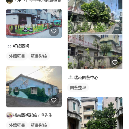
「淨予」怪手整地園藝造景
軒緯藝術
外牆壁畫
壁畫彩繪
瑞崧園藝中心
園藝整理
楊森藝術彩繪 / 毛先生
外牆壁畫
壁畫彩繪