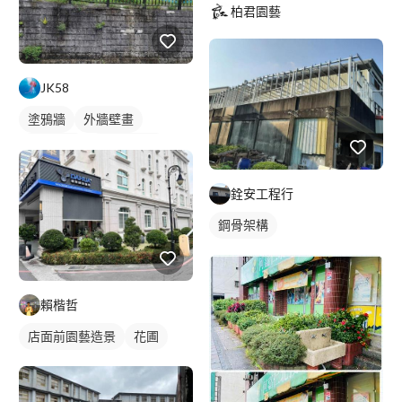
柏君園藝
JK58
塗鴉牆
外牆壁畫
壁畫彩繪
塗鴉風壁畫
銓安工程行
鋼骨架構
賴楷哲
店面前園藝造景
花圃