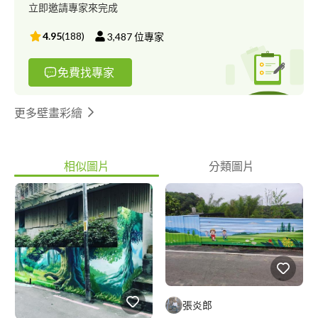
立即邀請專家來完成
4.95
(
188
)
3,487
位專家
免費找專家
更多壁畫彩繪
相似圖片
分類圖片
張炎郎