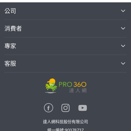
繼續完成
公司
關於我們
消費者
找專家(0)
買服務(0)
媒體報導
買服務
專家
部落格
如何使用PRO360
加入我們
案件中心
客服
熱門服務
投資人關係
成為專家
所有服務
客服中心
合作提案
如何接案
價格行情
使用條款
聯絡我們
專家指南
專家目錄
信任與保障
推廣服務
在地專家推薦
隱私權政策
卓越專家
達人網科技股份有限公司
關鍵字搜尋
公告
特約專家
統一編號:90378737