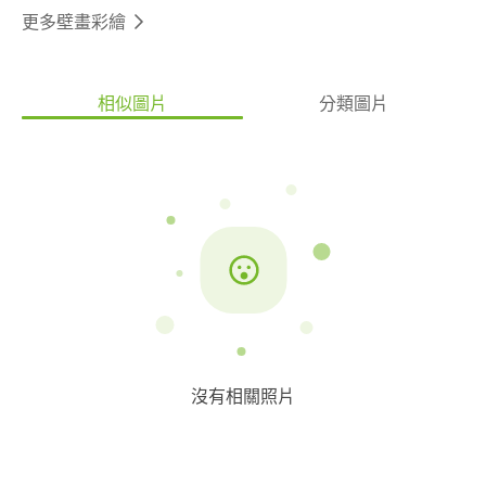
更多壁畫彩繪
相似圖片
分類圖片
沒有相關照片