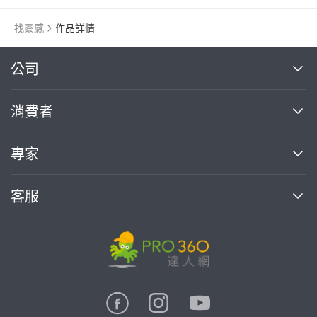
找靈感
作品詳情
繼續完成
公司
關於我們
消費者
找專家(0)
買服務(0)
媒體報導
買服務
專家
部落格
如何使用PRO360
加入我們
案件中心
客服
熱門服務
投資人關係
成為專家
所有服務
客服中心
合作提案
如何接案
價格行情
使用條款
聯絡我們
專家指南
專家目錄
信任與保障
推廣服務
在地專家推薦
隱私權政策