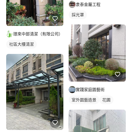
淾泰金屬工程
採光罩
璟來中部清潔（有限公司）
社區大樓清潔
實踐家庭園藝術
室外園藝造景
花圃