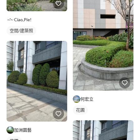
Ciao,Pie!
空間/建築照
何宏立
花圃
加洲園藝