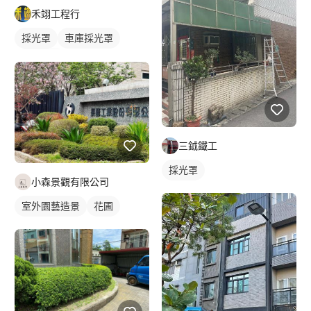
禾翊工程行
採光罩
車庫採光罩
鋁採光罩
三鉞鐵工
採光罩
小森景觀有限公司
室外園藝造景
花圃