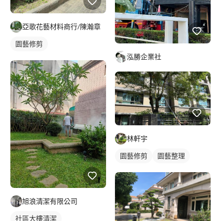
亞歌花藝材料商行/陳瀚章
園藝修剪
泓勝企業社
林軒宇
園藝修剪
園藝整理
旭浪清潔有限公司
社區大樓清潔