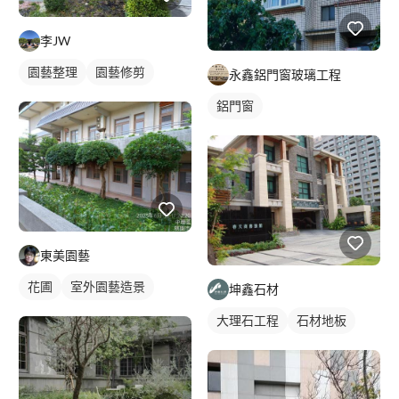
李JW
園藝整理
園藝修剪
永鑫鋁門窗玻璃工程
鋁門窗
東美園藝
花圃
室外園藝造景
坤鑫石材
大理石工程
石材地板