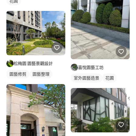
花圃
松梅園 園藝景觀設計
喜悅園藝工坊
園藝修剪
園藝整理
室外園藝造景
花圃