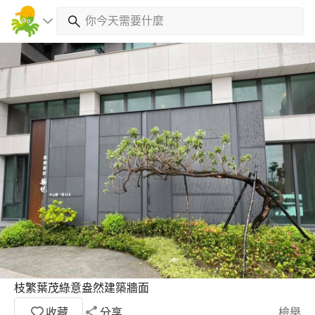
枝繁葉茂綠意盎然建築牆面
收藏
分享
檢舉