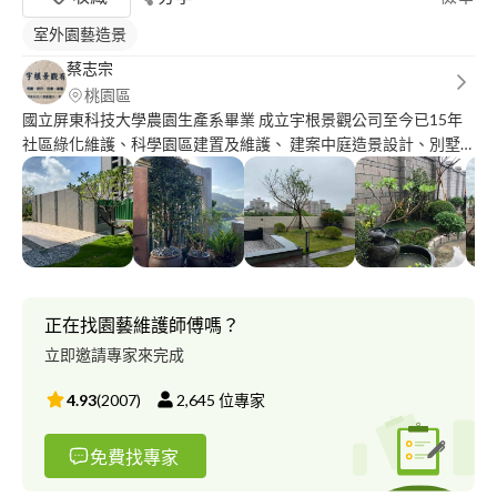
室外園藝造景
蔡志宗
桃園區
國立屏東科技大學農園生產系畢業 成立宇根景觀公司至今已15年
社區綠化維護、科學園區建置及維護、 建案中庭造景設計、別墅
花園規劃設計、陽台綠化工程、空中花園、各式樹種買賣
正在找園藝維護師傅嗎？
立即邀請專家來完成
4.93
(
2007
)
2,645
位專家
免費找專家