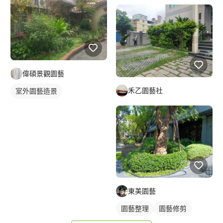
草皮
偉碩景觀園藝
禾乙園藝社
室外園藝造景
東美園藝
園藝整理
園藝修剪