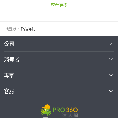
查看更多
找靈感
作品詳情
繼續完成
公司
關於我們
消費者
找專家(0)
買服務(0)
媒體報導
買服務
專家
部落格
如何使用PRO360
加入我們
案件中心
客服
熱門服務
投資人關係
成為專家
所有服務
客服中心
合作提案
如何接案
價格行情
使用條款