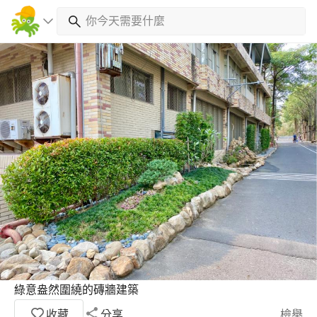
綠意盎然圍繞的磚牆建築
收藏
分享
檢舉