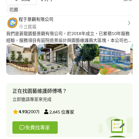
花圃
程于景觀有限公司
三民區
我們是蒼龍園藝景觀有限公司，於2018年成立，已累積10年服務
經驗，服務項目有庭院造景設計與園藝維護兩大區塊，本公司也具
備國家園藝（丙）級與造園景觀（乙級）證照，能提供您專業的園
藝景觀服務。
正在找園藝維護師傅嗎？
立即邀請專家來完成
4.93
(
2007
)
2,645
位專家
免費找專家