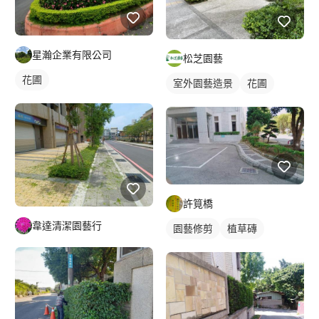
星瀚企業有限公司
松芝園藝
花圃
室外園藝造景
花圃
許筧橋
韋達清潔園藝行
園藝修剪
植草磚