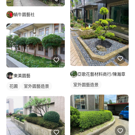
蝸牛園藝社
亞歌花藝材料商行/陳瀚章
東美園藝
室外園藝造景
花圃
室外園藝造景