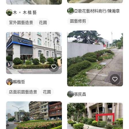
亞歌花藝材料商行/陳瀚章
木 。 木 植 藝
園藝修剪
室外園藝造景
花圃
賴楷哲
店面前園藝造景
花圃
張民昌