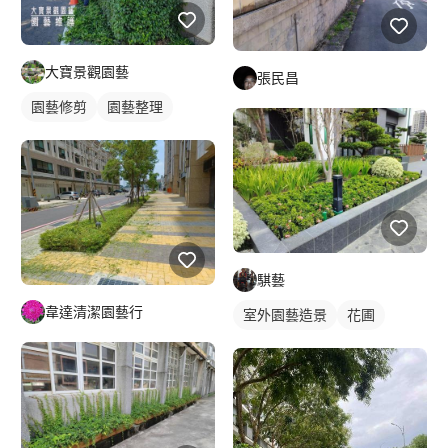
大寶景觀園藝
張民昌
園藝修剪
園藝整理
騏藝
韋達清潔園藝行
室外園藝造景
花圃