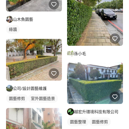
山木魚園藝
綠牆
孫小毛
公司/設計園藝維護
園藝修剪
室外園藝造景
越宏升環境科技有限公司
園藝整理
園藝修剪