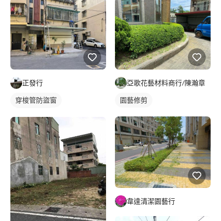
正發行
亞歌花藝材料商行/陳瀚章
穿梭管防盜窗
園藝修剪
鐵窗/防盜窗
韋達清潔園藝行