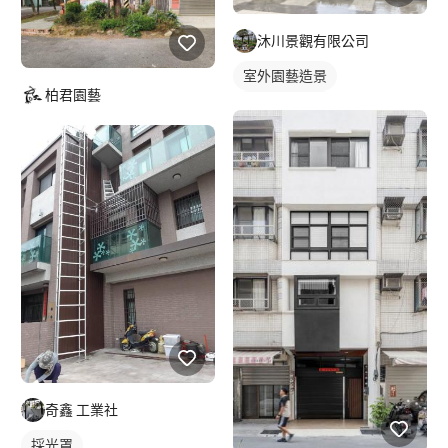
沐川景觀有限公司
室外園藝造景
柏君園藝
陽台園藝佈置
奇鑫 工業社
採光罩