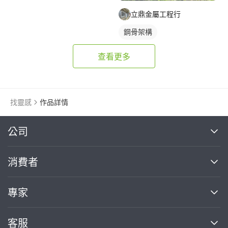
立鼎金屬工程行
鋼骨架構
查看更多
找靈感
作品詳情
繼續完成
公司
關於我們
消費者
找專家(0)
買服務(0)
媒體報導
買服務
專家
部落格
如何使用PRO360
加入我們
案件中心
客服
熱門服務