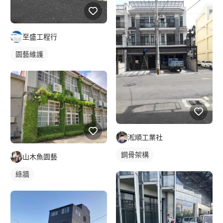
至盛工程行
園藝維護
淞順工業社
鋼骨架構
山木魚園藝
綠牆