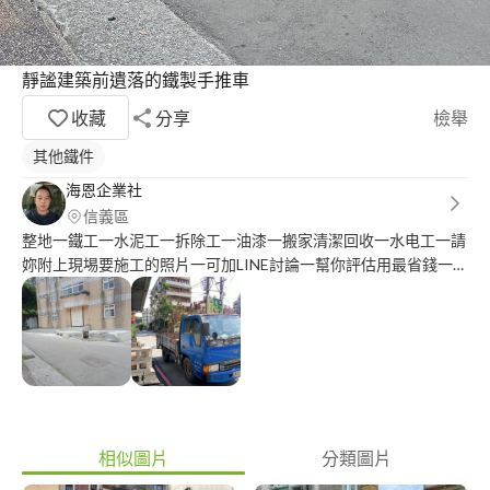
靜謐建築前遺落的鐵製手推車
收藏
分享
檢舉
其他鐵件
海恩企業社
信義區
整地一鐵工一水泥工一拆除工一油漆一搬家清潔回收一水电工一請
妳附上現埸要施工的照片一可加LINE討論一幫你評估用最省錢一最
經濟的方式施工
相似圖片
分類圖片