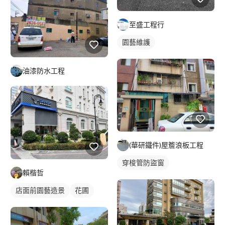
至盛工程行
園藝維護
油漆防水工程
(華研鐵件)屋簷浪板工程
穿梭管防盜窗
賴楷哲
店面前園藝造景
花圃