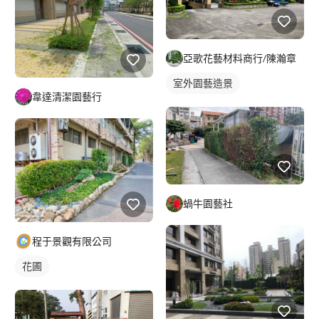
亞歌花藝材料商行/陳瀚章
室外園藝造景
韋達清潔園藝行
蝸牛園藝社
程于景觀有限公司
花圃