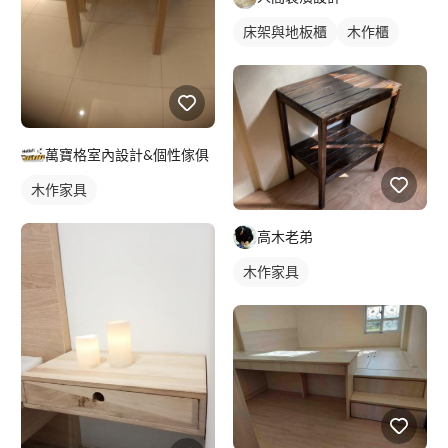
床架與地板櫃
木作櫃
萬寶格室內設計&個性傢俱
木作家具
高木老弟
木作家具