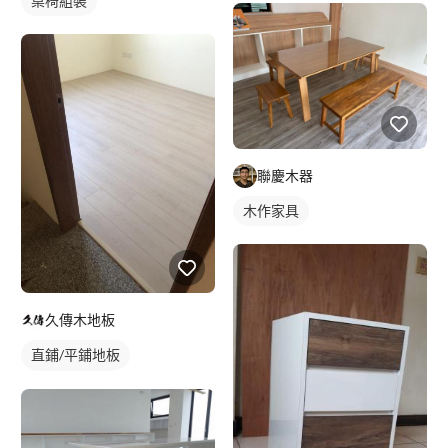
桌椅組裝
聯慶木器
木作家具
久傳木地板
直鋪/平鋪地板
塑膠地板成品