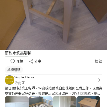
簡約木質高腳椅
收藏
分享
檢舉
桌椅組裝
Simple-Decor
南區
曾任職科技業工程師，36歲達成財務自由後離開全職工作，現職為
雙寶奶爸兼家庭煮夫，興趣是居家裝潢改造、DIY組裝修繕，熱愛
寫作記錄生活。 家具組裝經歷：https://simple-
decor.blogspot.com/p/furniture-assembly.html 家電修繕經歷：