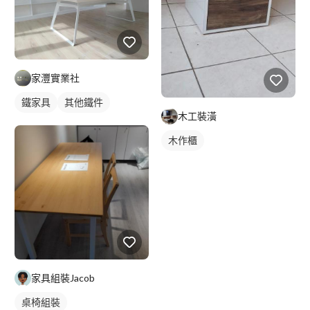
家灃實業社
鐵家具
其他鐵件
木工裝潢
木作櫃
家具組裝Jacob
桌椅組裝