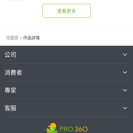
查看更多
找靈感
作品詳情
繼續完成
公司
關於我們
消費者
找專家(0)
買服務(0)
媒體報導
買服務
專家
部落格
如何使用PRO360
加入我們
案件中心
客服
熱門服務
投資人關係
成為專家
所有服務
客服中心
合作提案
如何接案