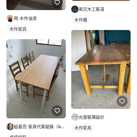
弟兄木工裝潢
飛-木作油漆
木作櫃
木作家具
允發裝璜設計
組葛亮-家具代客組裝（ikea、淘寶）
木作家具