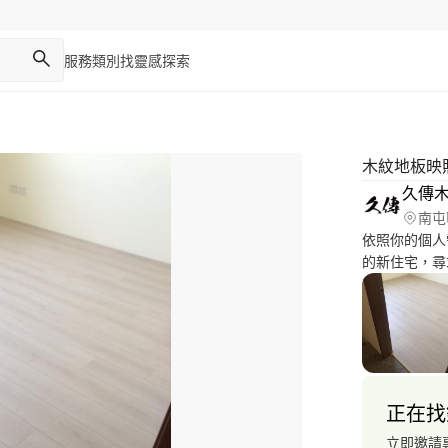
服務類別
找靈感
探索
木紋地板映
久傳
南屯
依照你的個人
的新住宅，尋
視覺改變的選
色，天花板的
的方式。
正在找
立即邀請