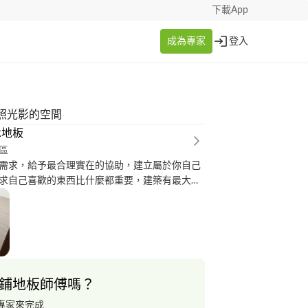
下載App
成為專家
登入
照光影的空間
木地板
區
需求，給予最合理實在的協助，建立屬於你自己
求自己喜歡的東西比什麼都重要，建築有最大的
項就是大量的顏色改變，牆壁的顏色，地板的顏
顏色，都是能夠快速改變整體風格以及自身心情
鋪地板師傅嗎？
專家來完成