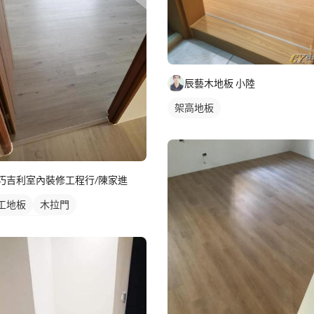
辰藝木地板 小陸
架高地板
巧吉利室內裝修工程行/陳家進
工地板
木拉門
鋪/平鋪地板