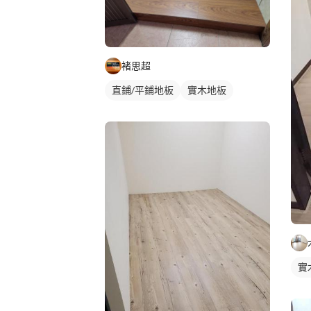
褚思超
直鋪/平鋪地板
實木地板
實