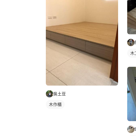
木
吳土豆
木作櫃