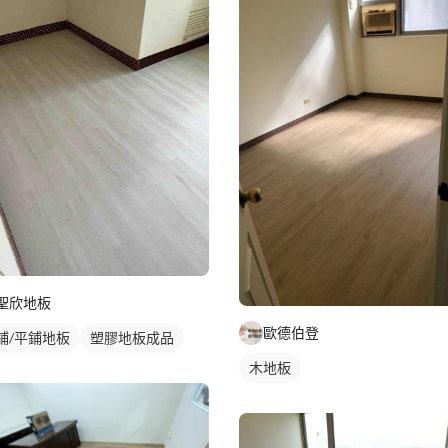
聖欣地板
歐德伯登
鋪/平鋪地板
塑膠地板成品
木地板