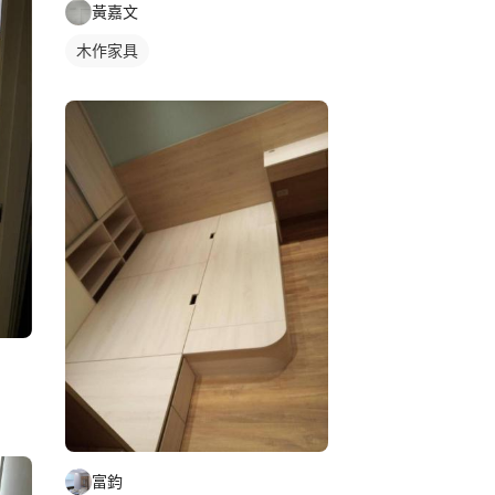
黃嘉文
木作家具
富鈞