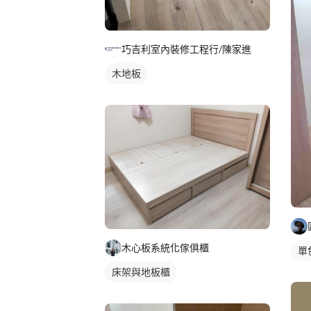
巧吉利室內裝修工程行/陳家進
木地板
木心板系統化傢俱櫃
單
床架與地板櫃