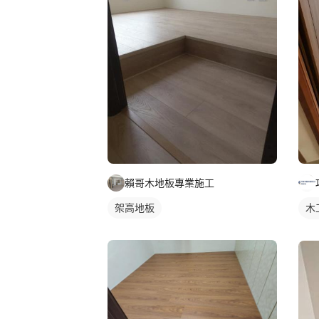
賴哥木地板專業施工
架高地板
木
直