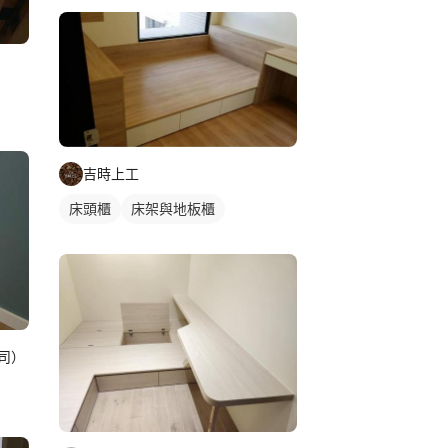
吉時上工
床頭櫃
床架與地板櫃
司）