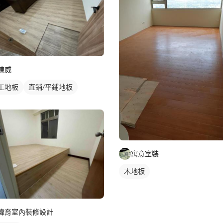
陳威
工地板
直鋪/平鋪地板
寓意室裝
木地板
瑋育室內裝修設計