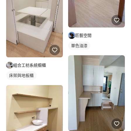
匠藝空間
單色油漆
組合工枋系統櫥櫃
床架與地板櫃