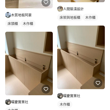
人間裝潢設計
木質地板阿豪
床架與地板櫃
木作櫃
床頭櫃
木作櫃
曜慶實業社
曜慶實業社
木作櫃