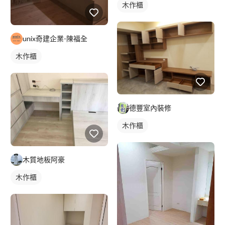
木作櫃
unix奇建企業-陳福全
木作櫃
德豐室內裝修
木作櫃
木質地板阿豪
木作櫃