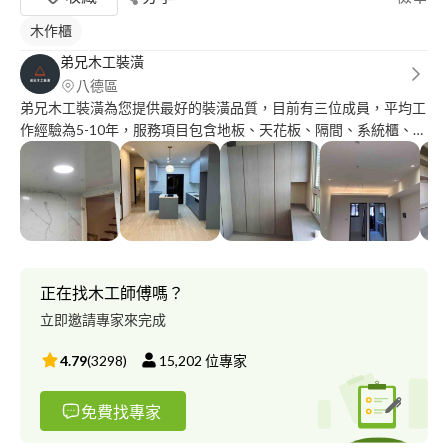
木作櫃
弟兄木工裝潢
八德區
弟兄木工裝潢為您提供最好的裝潢品質，目前有三位成員，平均工
作經驗為5-10年，服務項目包含地板、天花板、隔間、系統櫃、木
櫃等服務，也能配合水電及油漆項目。由於謹守職人精神，在工作
期間保證不菸不酒，並且價錢合理品質值得您的信賴。
正在找木工師傅嗎？
立即邀請專家來完成
4.79
(
3298
)
15,202
位專家
免費找專家