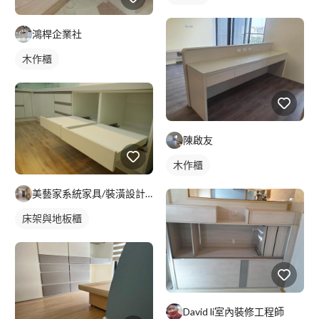
鴻桿企業社
木作櫃
陳啟友
木作櫃
美藝家系統家具/裝潢設計/統包服務
床架與地板櫃
David li室內裝修工程師