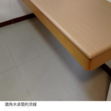
牆角木桌簡約流線