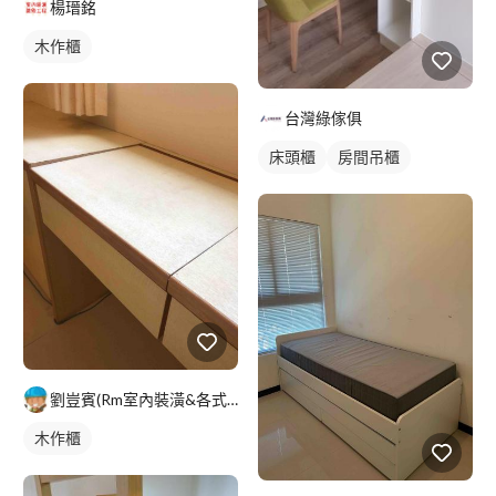
楊瑨銘
木作櫃
台灣綠傢俱
床頭櫃
房間吊櫃
劉豈賓(Rm室內裝潢&各式房屋修繕）
木作櫃