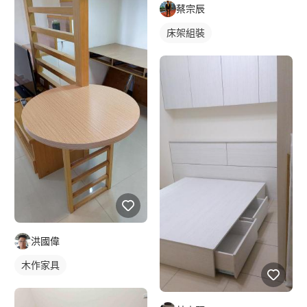
蔡宗辰
床架組裝
洪國偉
木作家具