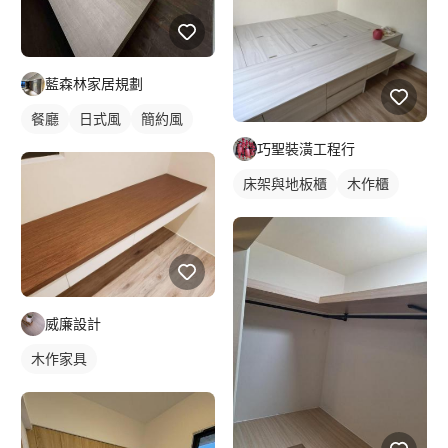
藍森林家居規劃
餐廳
日式風
簡約風
巧聖裝潢工程行
床架與地板櫃
木作櫃
威廉設計
木作家具