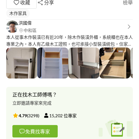
收藏
分享
檢舉
木作家具
洪國偉
中和區
本人從事木作裝潢已有近20年，除木作裝潢外櫃，系統櫃也在本人
專業之內，本人有乙級木工證照，也可承接小型裝潢統包，住家裝
潢統包，能給您最適合的建議與最洽當的裝修服務
正在找木工師傅嗎？
立即邀請專家來完成
4.79
(
3298
)
15,202
位專家
免費找專家