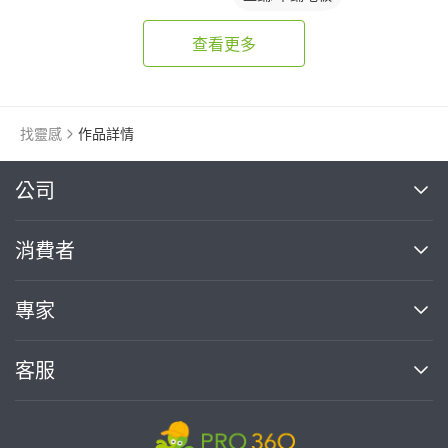
塑膠地板成品
查看更多
找靈感
作品詳情
繼續完成
公司
關於我們
消費者
找專家(0)
買服務(0)
媒體報導
買服務
專家
部落格
如何使用PRO360
加入我們
案件中心
客服
熱門服務
投資人關係
成為專家
所有服務
客服中心
合作提案
如何接案