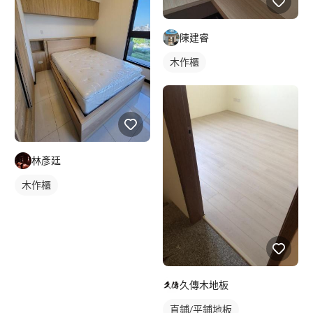
陳建睿
木作櫃
林彥廷
木作櫃
久傳木地板
直鋪/平鋪地板