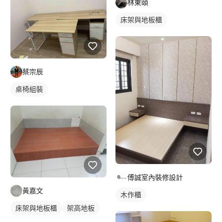
林東頤
床架與地板櫃
蔡宗辰
桌椅組裝
傅誠室內裝修設計
黃嘉文
木作櫃
床架與地板櫃
架高地板