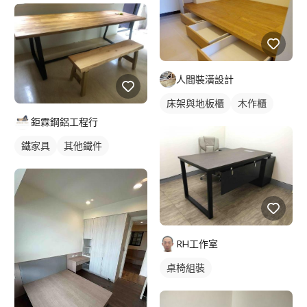
人間裝潢設計
床架與地板櫃
木作櫃
鉅霖鋼鋁工程行
鐵家具
其他鐵件
RH工作室
桌椅組裝